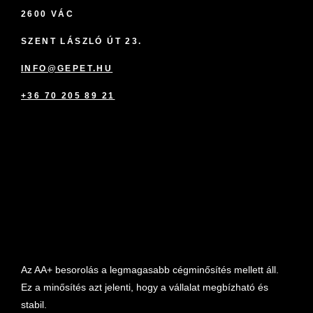
2600 VÁC
SZENT LÁSZLÓ ÚT 23.
INFO@GEPET.HU
+36 70 205 89 21
marketplace partner
Az AA+ besorolás a legmagasabb cégminősítés mellett áll.
Ez a minősítés azt jelenti, hogy a vállalat megbízható és
stabil.