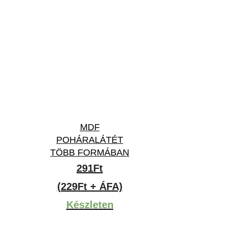
MDF
POHÁRALÁTÉT
TÖBB FORMÁBAN
291
Ft
(229Ft + ÁFA)
Készleten