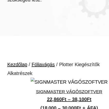
Kezdőlap
/
Fóliavágás
/ Plotter Kiegészítők
Alkatrészek
SIGNMASTER VÁGÓSZOFTVER
Ártarto
22,860
Ft
–
38,100
Ft
22,860F
(18 000 – 30 000Ft + ÁFA)