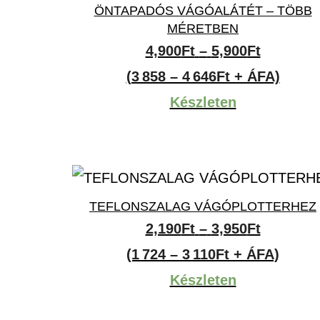
ÖNTAPADÓS VÁGÓALÁTÉT – TÖBB
MÉRETBEN
Ártartom
4,900
Ft
–
5,900
Ft
4,900Ft
(3 858 – 4 646Ft + ÁFA)
-
Készleten
5,900Ft
TEFLONSZALAG VÁGÓPLOTTERHEZ
Ártartom
2,190
Ft
–
3,950
Ft
2,190Ft
(1 724 – 3 110Ft + ÁFA)
-
Készleten
3,950Ft