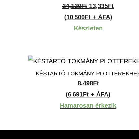
Original
Current
24,130
Ft
13,335
Ft
price
price
(10 500Ft + ÁFA)
was:
is:
Készleten
24,130Ft.
13,335Ft
KÉSTARTÓ TOKMÁNY PLOTTEREKHE
8,498
Ft
(6 691Ft + ÁFA)
Hamarosan érkezik