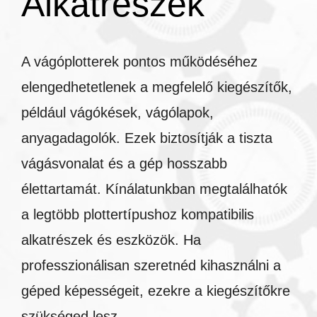
Alkatrészek
A vágóplotterek pontos működéséhez
elengedhetetlenek a megfelelő kiegészítők,
például vágókések, vágólapok,
anyagadagolók. Ezek biztosítják a tiszta
vágásvonalat és a gép hosszabb
élettartamát. Kínálatunkban megtalálhatók
a legtöbb plottertípushoz kompatibilis
alkatrészek és eszközök. Ha
professzionálisan szeretnéd kihasználni a
géped képességeit, ezekre a kiegészítőkre
szükséged lesz.