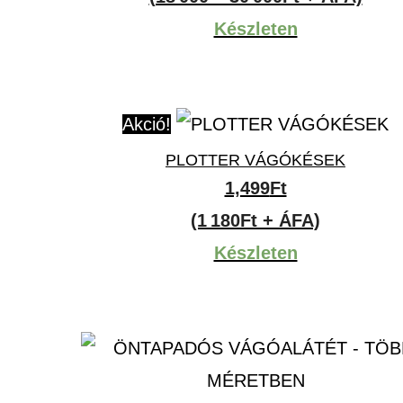
-
Készleten
38,100F
Akció!
PLOTTER VÁGÓKÉSEK
1,499
Ft
(1 180Ft + ÁFA)
Készleten