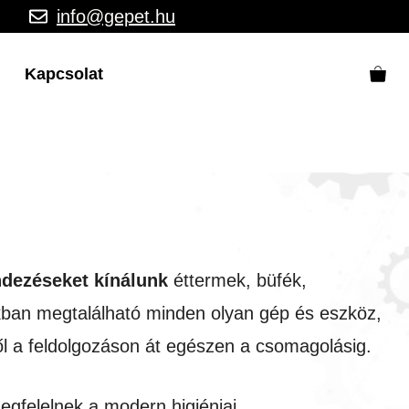
info@gepet.hu
Kapcsolat
ndezéseket kínálunk
éttermek, büfék,
nkban megtalálható minden olyan gép és eszköz,
l a feldolgozáson át egészen a csomagolásig.
egfelelnek a modern higiéniai