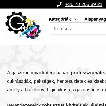
Kilépés
+36 70 205 89 21
a
Kategóriák
Alapanya
tartalomba
A gasztronómiai kategóriában
professzionális
cukrászdák, pékségek, hentesüzletek és kisebb
amely a hatékony, higiénikus és gazdaságos m
Berendezéseink
robusztus kivitelűek, élelm