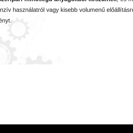
zív használatról vagy kisebb volumenű előállításró
ényt.