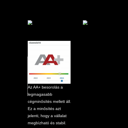
marketplace partner
Az AA+ besorolás a
legmagasabb
cégminősítés mellett áll.
Ez a minősítés azt
jelenti, hogy a vállalat
megbízható és stabil.