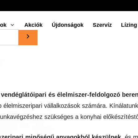
gok
Akciók
Újdonságok
Szervíz
Lízing
 vendéglátóipari és élelmiszer-feldolgozó bere
 élelmiszeripari vállalkozások számára. Kínálatu
unkavégzéshez szükséges a konyhai előkészítéstő
iszeripari minőségű anyagokból készülnek
, és m