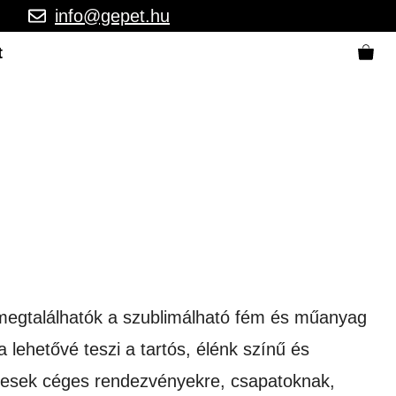
info@gepet.hu
t
n megtalálhatók a szublimálható fém és műanyag
lehetővé teszi a tartós, élénk színű és
letesek céges rendezvényekre, csapatoknak,