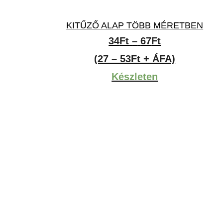
KITŰZŐ ALAP TÖBB MÉRETBEN
Ártartomány
34
Ft
–
67
Ft
34Ft
(27 – 53Ft + ÁFA)
-
Készleten
67Ft