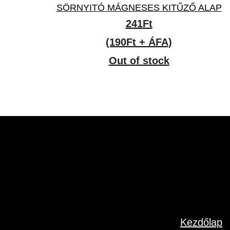
SÖRNYITÓ MÁGNESES KITŰZŐ ALAP
241
Ft
(190Ft + ÁFA)
Out of stock
Kezdőlap