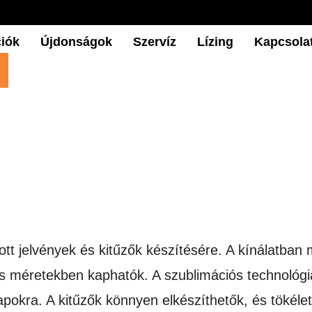
iók
Újdonságok
Szervíz
Lízing
Kapcsola
ott jelvények és kitűzők készítésére. A kínálatba
 méretekben kaphatók. A szublimációs technológia 
lapokra. A kitűzők könnyen elkészíthetők, és töké