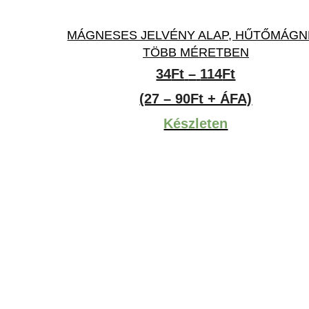
MÁGNESES JELVÉNY ALAP, HŰTŐMÁGN
TÖBB MÉRETBEN
:
Ártartomán
34
Ft
–
114
Ft
34Ft
(27 – 90Ft + ÁFA)
-
Készleten
114Ft