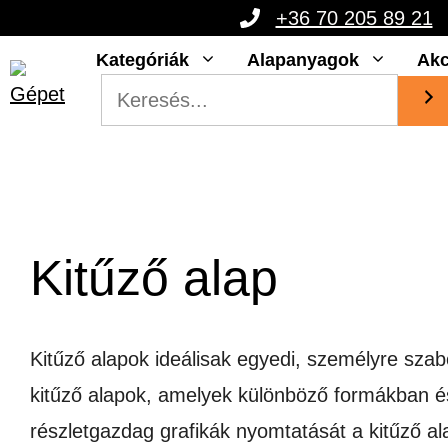
Kilépés
+36 70 205 89 21
a
Kategóriák
Alapanyagok
Akc
tartalomba
Kitűző alap
Kitűző alapok ideálisak egyedi, személyre szab
kitűző alapok, amelyek különböző formákban és
részletgazdag grafikák nyomtatását a kitűző a