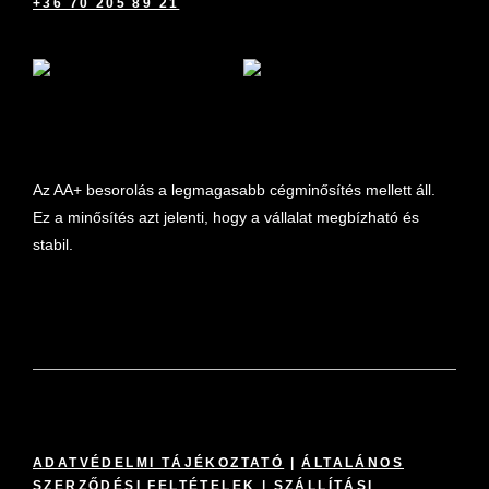
+36 70 205 89 21
marketplace partner
Az AA+ besorolás a legmagasabb cégminősítés mellett áll.
Ez a minősítés azt jelenti, hogy a vállalat megbízható és
stabil.
ADATVÉDELMI TÁJÉKOZTATÓ
|
ÁLTALÁNOS
SZERZŐDÉSI FELTÉTELEK
|
SZÁLLÍTÁSI