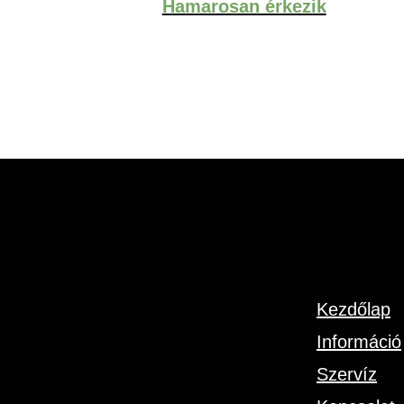
Hamarosan érkezik
Kezdőlap
Információ
Szervíz