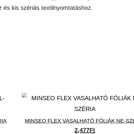
 és kis szériás textilnyomtatáshoz.
RIA
MINSEO FLEX VASALHATÓ FÓLIÁK NE-SZ
ny:
2,477
Ft