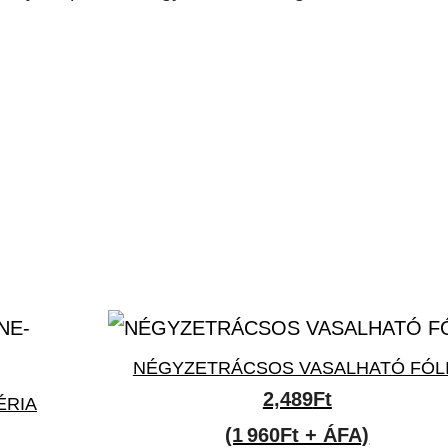
NÉGYZETRÁCSOS VASALHATÓ FÓL
2,489
Ft
ÉRIA
(1 960Ft + ÁFA)