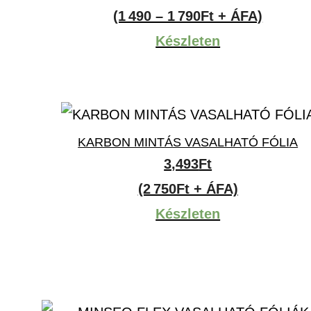
1,892Ft
(1 490 – 1 790Ft + ÁFA)
-
Készleten
2,273Ft
KARBON MINTÁS VASALHATÓ FÓLIA
3,493
Ft
(2 750Ft + ÁFA)
Készleten