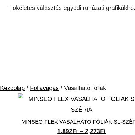
Tökéletes választás egyedi ruházati grafikákhoz
Kezdőlap
/
Fóliavágás
/ Vasalható fóliák
MINSEO FLEX VASALHATÓ FÓLIÁK SL-SZÉ
Ártartomá
1,892
Ft
–
2,273
Ft