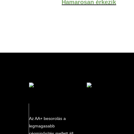
Hamarosan érkezik
marketplace partner
Az AA+ besorolás a
legmagasabb
cégminősítés mellett áll.