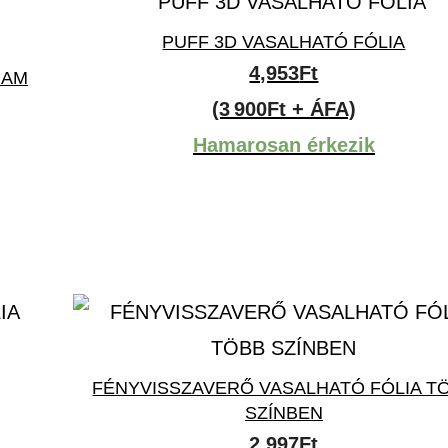
PUFF 3D VASALHATÓ FÓLIA
4,953
Ft
RAM
(3 900Ft + ÁFA)
Hamarosan érkezik
FÉNYVISSZAVERŐ VASALHATÓ FÓLIA T
SZÍNBEN
2,997
Ft