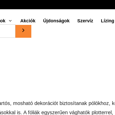
gok
Akciók
Újdonságok
Szervíz
Lízing
 tartós, mosható dekorációt biztosítanak pólókhoz,
tásokkal is. A fóliák egyszerűen vághatók plotterrel