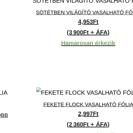
SÖTÉTBEN VILÁGÍTÓ VASALHATÓ FÓ
4,953
Ft
(3 900Ft + ÁFA)
Hamarosan érkezik
FEKETE FLOCK VASALHATÓ FÓLI
2,997
Ft
ÖBB
(2 360Ft + ÁFA)