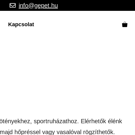
info@gepet.hu
Kapcsolat
 kötényekhez, sportruházathoz. Elérhetők élénk
, majd hőpréssel vagy vasalóval rögzíthetők.