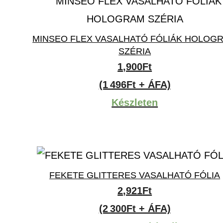
MINSEO FLEX VASALHATÓ FÓLIÁK HOLOG
SZÉRIA
1,900
Ft
(1 496Ft + ÁFA)
Készleten
FEKETE GLITTERES VASALHATÓ FÓLIA
2,921
Ft
(2 300Ft + ÁFA)