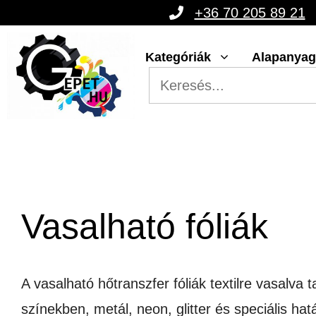
Kilépés
+36 70 205 89 21
a
Kategóriák
Alapanya
tartalomba
Vasalható fóliák
A vasalható hőtranszfer fóliák textilre vasalva
színekben, metál, neon, glitter és speciális ha