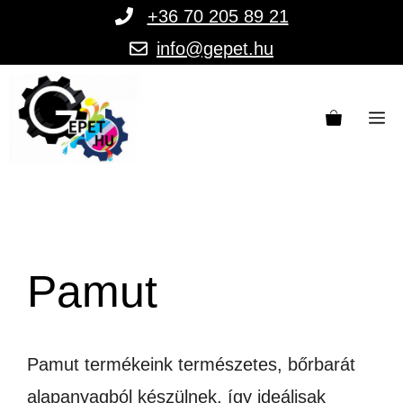
Kilépés
+36 70 205 89 21
a
info@gepet.hu
tartalomba
M
Pamut
Pamut termékeink természetes, bőrbarát
alapanyagból készülnek, így ideálisak