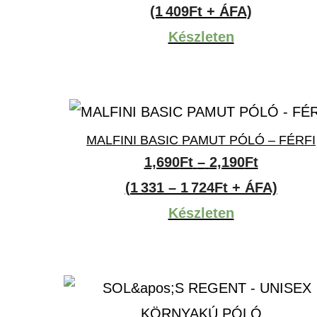
(1 409Ft + ÁFA)
Készleten
MALFINI BASIC PAMUT PÓLÓ – FÉRFI
Ártartom
1,690
Ft
–
2,190
Ft
1,690Ft
(1 331 – 1 724Ft + ÁFA)
-
Készleten
2,190Ft