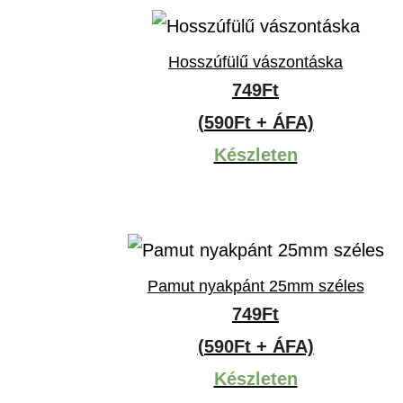
Hosszúfülű vászontáska
749
Ft
(590Ft + ÁFA)
Készleten
Pamut nyakpánt 25mm széles
749
Ft
(590Ft + ÁFA)
Készleten