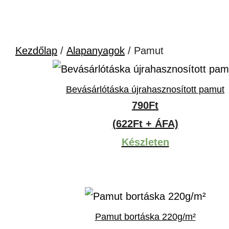
Kezdőlap
/
Alapanyagok
/ Pamut
Bevásárlótáska újrahasznosított pamut
790
Ft
(622Ft + ÁFA)
Készleten
Pamut bortáska 220g/m²