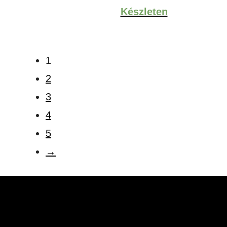
Készleten
1
2
3
4
5
→