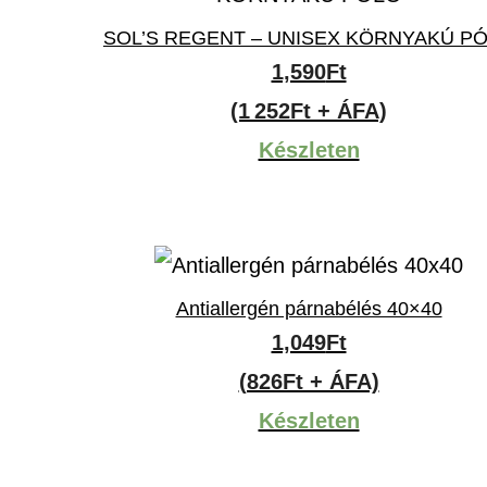
SOL’S REGENT – UNISEX KÖRNYAKÚ P
1,590
Ft
(1 252Ft + ÁFA)
Készleten
Antiallergén párnabélés 40×40
1,049
Ft
(826Ft + ÁFA)
Készleten