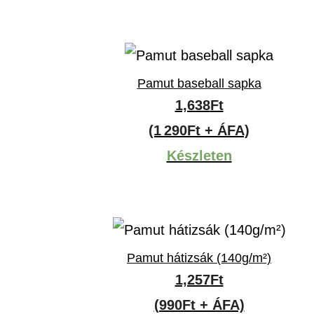
Pamut baseball sapka
1,638
Ft
(1 290Ft + ÁFA)
Készleten
Pamut hátizsák (140g/m²)
1,257
Ft
(990Ft + ÁFA)