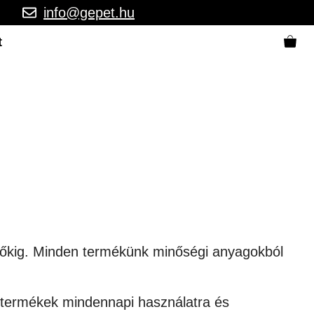
info@gepet.hu
t
ítőkig. Minden termékünk minőségi anyagokból
s termékek mindennapi használatra és