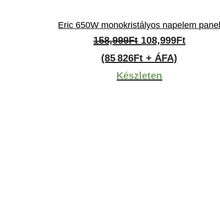
Eric 650W monokristályos napelem pane
Original
Curren
158,999
Ft
108,999
Ft
price
price
(85 826Ft + ÁFA)
was:
is:
Készleten
158,999Ft.
108,999