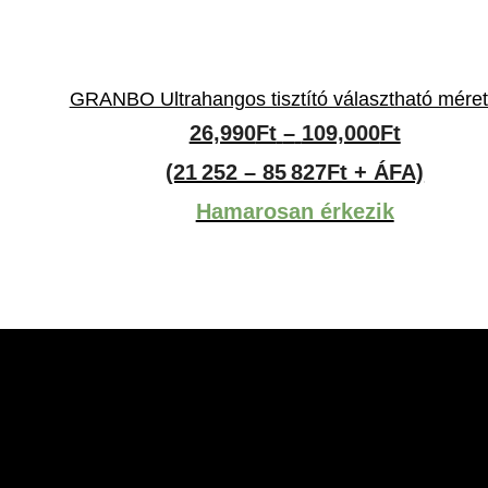
GRANBO Ultrahangos tisztító választható mére
Ártarto
26,990
Ft
–
109,000
Ft
26,990Ft
(21 252 – 85 827Ft + ÁFA)
-
Hamarosan érkezik
109,000F