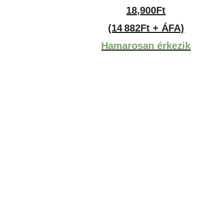
18,900
Ft
(14 882Ft + ÁFA)
Hamarosan érkezik
.