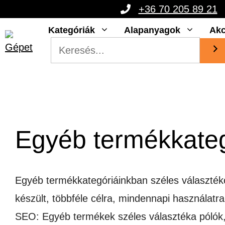
Kilépés
+36 70 205 89 21
a
Kategóriák
Alapanyagok
Akc
tartalomba
Egyéb termékkate
Egyéb termékkategóriáinkban széles választéko
készült, többféle célra, mindennapi használatr
SEO: Egyéb termékek széles választéka pólók, 