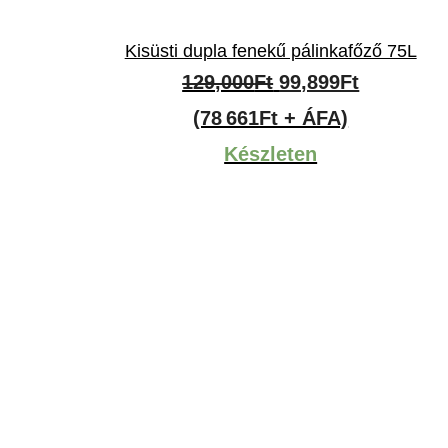
Kisüsti dupla fenekű pálinkafőző 75L
Original
Current
129,000
Ft
99,899
Ft
price
price
(78 661Ft + ÁFA)
was:
is:
Készleten
129,000Ft.
99,899Ft.