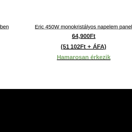
tben
Eric 450W monokristályos napelem pane
mány:
64,900
Ft
(51 102Ft + ÁFA)
Hamarosan érkezik
t