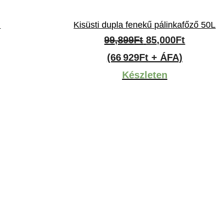
l
Kisüsti dupla fenekű pálinkafőző 50L
t
Original
Curren
99,899
Ft
85,000
Ft
price
price
(66 929Ft + ÁFA)
was:
is:
Készleten
Ft.
99,899Ft.
85,000F