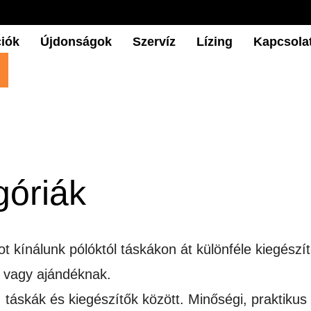
iók
Újdonságok
Szervíz
Lízing
Kapcsola
góriák
t kínálunk pólóktól táskákon át különféle kiegész
a vagy ajándéknak.
táskák és kiegészítők között. Minőségi, praktiku