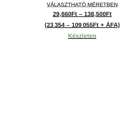
VÁLASZTHATÓ MÉRETBEN
Ártarto
29,660
Ft
–
138,500
Ft
29,660Ft
(23 354 – 109 055Ft + ÁFA)
-
Készleten
138,500F