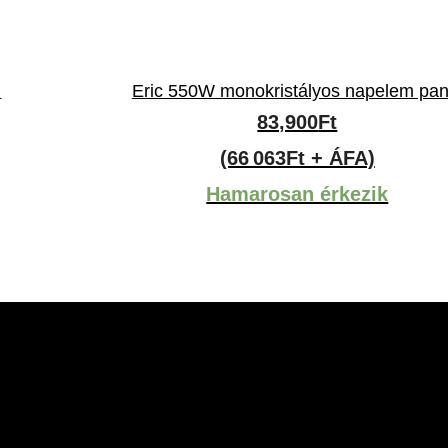
l
Eric 550W monokristályos napelem pan
83,900
Ft
(66 063Ft + ÁFA)
Hamarosan érkezik
marketplace partner