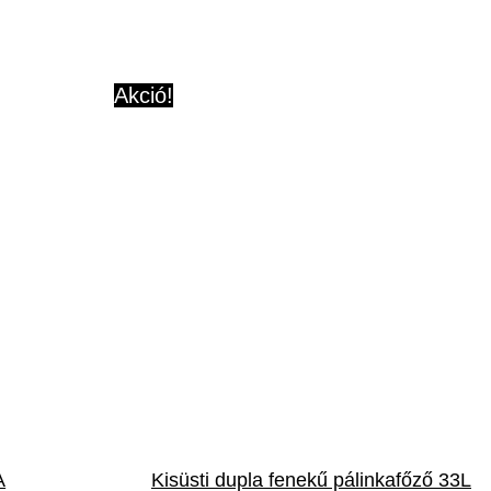
Akció!
A
Kisüsti dupla fenekű pálinkafőző 33L