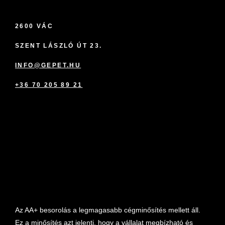
2600 VÁC
SZENT LÁSZLÓ ÚT 23.
INFO@GEPET.HU
+36 70 205 89 21
marketplace partner
Az AA+ besorolás a legmagasabb cégminősítés mellett áll.
Ez a minősítés azt jelenti, hogy a vállalat megbízható és