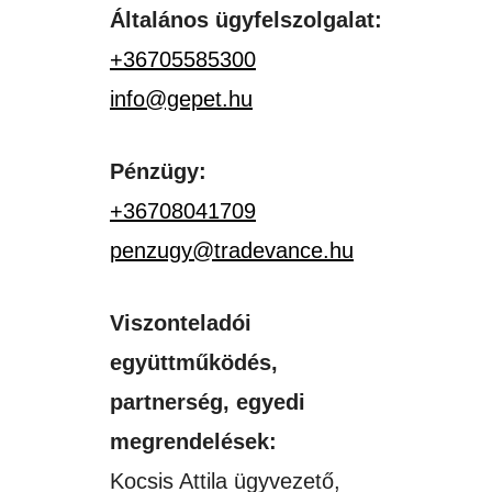
Általános ügyfelszolgalat:
+36705585300
info@gepet.hu
Pénzügy:
+36708041709
penzugy@tradevance.hu
Viszonteladói
együttműködés,
partnerség, egyedi
megrendelések:
Kocsis Attila ügyvezető,