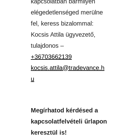
kapcsolatban bármilyen
elégedetlenséged merülne
fel, keress bizalommal:
Kocsis Attila ügyvezető,
tulajdonos –
+36703662139
kocsis.attila@tradevance.h
u
Megírhatod kérdésed a
kapcsolatfelvételi űrlapon
keresztül is!