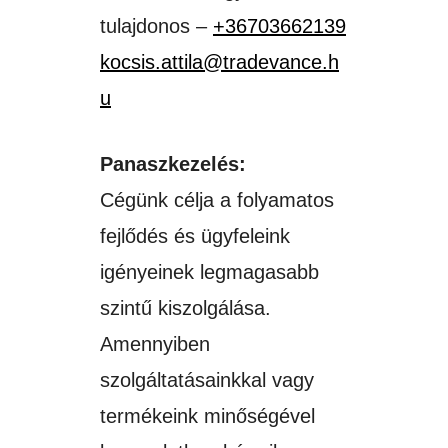
tulajdonos –
+36703662139
kocsis.attila@tradevance.h
u
Panaszkezelés:
Cégünk célja a folyamatos
fejlődés és ügyfeleink
igényeinek legmagasabb
szintű kiszolgálása.
Amennyiben
szolgáltatásainkkal vagy
termékeink minőségével