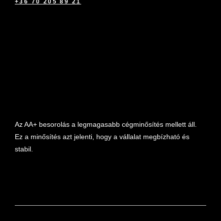
+36 70 205 89 21
marketplace partner
Az AA+ besorolás a legmagasabb cégminősítés mellett áll.
Ez a minősítés azt jelenti, hogy a vállalat megbízható és
stabil.