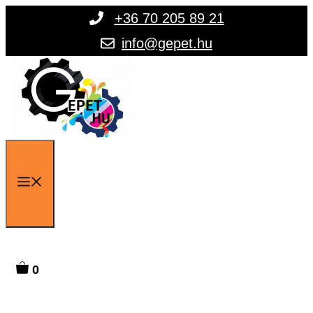
Kilépés
+36 70 205 89 21
a
info@gepet.hu
tartalomba
Menü
0