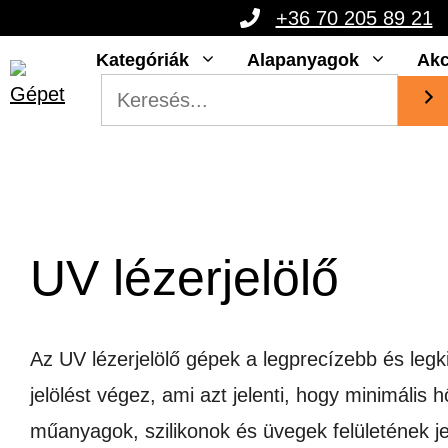
Kilépés
+36 70 205 89 21
a
Kategóriák
Alapanyagok
Akc
tartalomba
UV lézerjelölő
Az UV lézerjelölő gépek a legprecízebb és legki
jelölést végez, ami azt jelenti, hogy minimális
műanyagok, szilikonok és üvegek felületének j