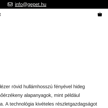
info@gepet.hu
t
 lézer rövid hullámhosszú fényével hideg
n hőérzékeny alapanyagok, mint például
. A technológia kivételes részletgazdagságot