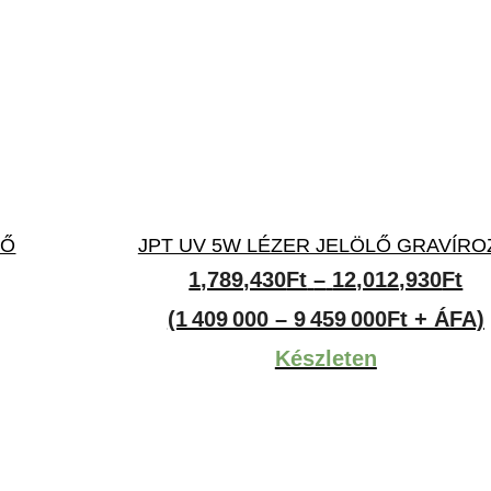
LŐ
JPT UV 5W LÉZER JELÖLŐ GRAVÍRO
Ár
1,789,430
Ft
–
12,012,930
Ft
1,
(1 409 000 – 9 459 000Ft + ÁFA)
-
Készleten
12