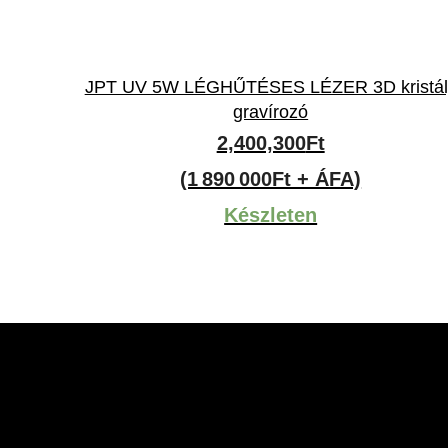
JPT UV 5W LÉGHŰTÉSES LÉZER 3D kristál
gravírozó
2,400,300
Ft
(1 890 000Ft + ÁFA)
Készleten