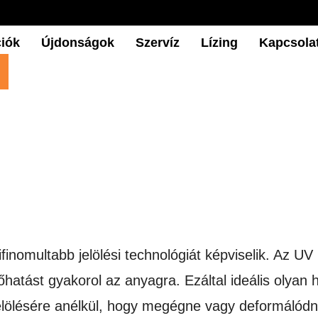
iók
Újdonságok
Szervíz
Lízing
Kapcsola
finomultabb jelölési technológiát képviselik. Az UV
 hőhatást gyakorol az anyagra. Ezáltal ideális olya
elölésére anélkül, hogy megégne vagy deformálódna