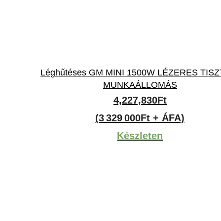
Léghűtéses GM MINI 1500W LÉZERES TISZ
MUNKAÁLLOMÁS
4,227,830
Ft
t
(3 329 000Ft + ÁFA)
Készleten
00Ft.