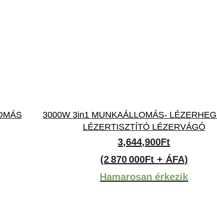
LOMÁS
3000W 3in1 MUNKAÁLLOMÁS- LÉZERHE
LÉZERTISZTÍTÓ LÉZERVÁGÓ
3,644,900
Ft
(2 870 000Ft + ÁFA)
Hamarosan érkezik