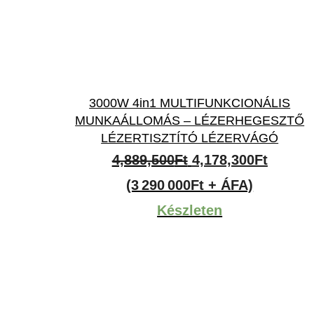
3000W 4in1 MULTIFUNKCIONÁLIS
MUNKAÁLLOMÁS – LÉZERHEGESZTŐ
LÉZERTISZTÍTÓ LÉZERVÁGÓ
Original
Curren
4,889,500
Ft
4,178,300
Ft
price
price
(3 290 000Ft + ÁFA)
was:
is:
Készleten
4,889,500Ft.
4,178,3