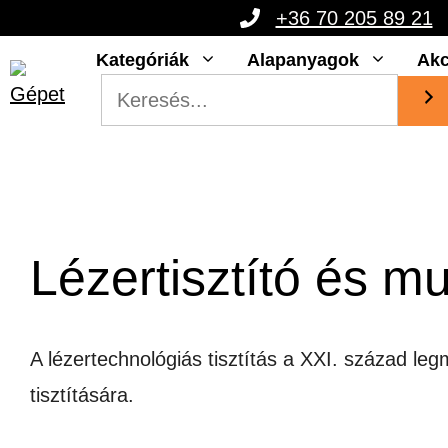
Kilépés
+36 70 205 89 21
a
Kategóriák
Alapanyagok
Akc
tartalomba
Lézertisztító és m
A lézertechnológiás tisztítás a XXI. század leg
tisztítására.