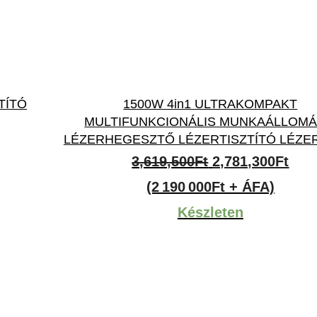
TÍTÓ
1500W 4in1 ULTRAKOMPAKT
MULTIFUNKCIONÁLIS MUNKAÁLLOMÁ
LÉZERHEGESZTŐ LÉZERTISZTÍTÓ LÉZ
Original
Cur
3,619,500
Ft
2,781,300
Ft
price
pric
(2 190 000Ft + ÁFA)
was:
is:
Készleten
3,619,500Ft.
2,78