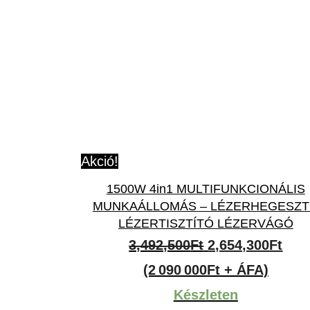
Akció!
1500W 4in1 MULTIFUNKCIONÁLIS
MUNKAÁLLOMÁS – LÉZERHEGESZ
LÉZERTISZTÍTÓ LÉZERVÁGÓ
Original
Cur
3,492,500
Ft
2,654,300
Ft
price
pric
(2 090 000Ft + ÁFA)
was:
is:
Készleten