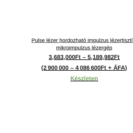
Pulse lézer hordozható impulzus lézertisztí
mikroimpulzus lézergép
Árta
3,683,000
Ft
–
5,189,982
Ft
3,68
(2 900 000 – 4 086 600Ft + ÁFA)
-
Készleten
5,18