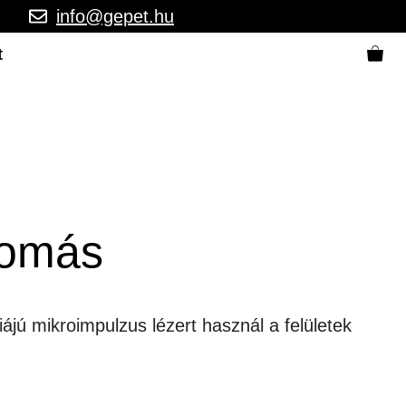
info@gepet.hu
t
llomás
ájú mikroimpulzus lézert használ a felületek