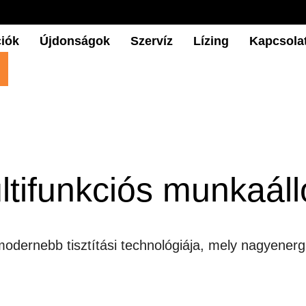
iók
Újdonságok
Szervíz
Lízing
Kapcsola
ultifunkciós munkaá
modernebb tisztítási technológiája, mely nagyenergi