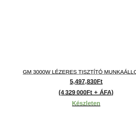
GM 3000W LÉZERES TISZTÍTÓ MUNKAÁL
5,497,830
Ft
(4 329 000Ft + ÁFA)
Készleten