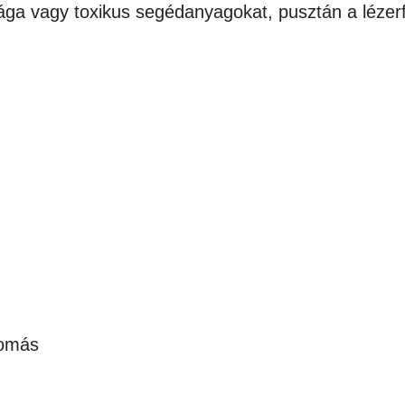
ga vagy toxikus segédanyagokat, pusztán a lézerfén
lomás