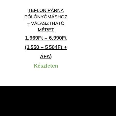
TEFLON PÁRNA
PÓLÓNYÓMÁSHOZ
– VÁLASZTHATÓ
MÉRET
Ártartomány:
1,969
Ft
–
6,990
Ft
1,969Ft
(1 550 – 5 504Ft +
-
ÁFA)
6,990Ft
Készleten