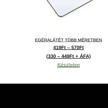
EGÉRALÁTÉT TÖBB MÉRETBEN
Ártartomá
419
Ft
–
570
Ft
419Ft
(330 – 449Ft + ÁFA)
-
Készleten
570Ft