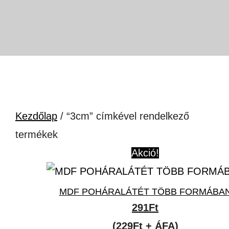
Kezdőlap
/ “3cm” címkével rendelkező
termékek
Akció!
MDF POHÁRALÁTÉT TÖBB FORMÁBA
291
Ft
(229Ft + ÁFA)