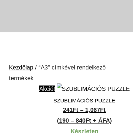
Kezdőlap
/ “A3” címkével rendelkező
termékek
Akció!
SZUBLIMÁCIÓS PUZZLE
Ártartom
241
Ft
–
1,067
Ft
241Ft
(190 – 840Ft + ÁFA)
-
Készleten