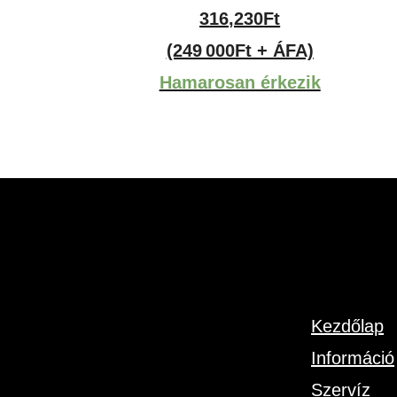
316,230
Ft
(249 000Ft + ÁFA)
Hamarosan érkezik
Kezdőlap
Információ
Szervíz