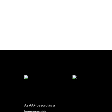
marketplace partner
Az AA+ besorolás a
legmagasabb