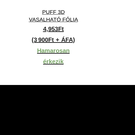
PUFF 3D
VASALHATÓ FÓLIA
4,953
Ft
(3 900Ft + ÁFA)
Hamarosan
érkezik