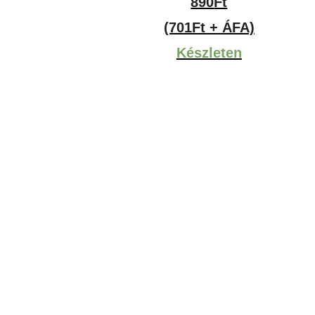
890
Ft
(701Ft + ÁFA)
Készleten