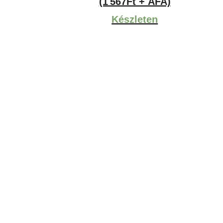
(1 567Ft + ÁFA)
Készleten