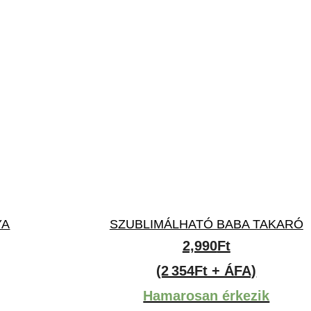
YA
SZUBLIMÁLHATÓ BABA TAKARÓ
2,990
Ft
(2 354Ft + ÁFA)
Hamarosan érkezik