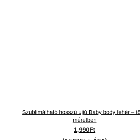
Szublimálható hosszú ujjú Baby body fehér – t
méretben
1,990
Ft