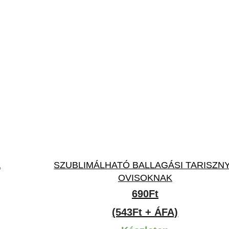
A
SZUBLIMÁLHATÓ BALLAGÁSI TARISZN
OVISOKNAK
690
Ft
(543Ft + ÁFA)