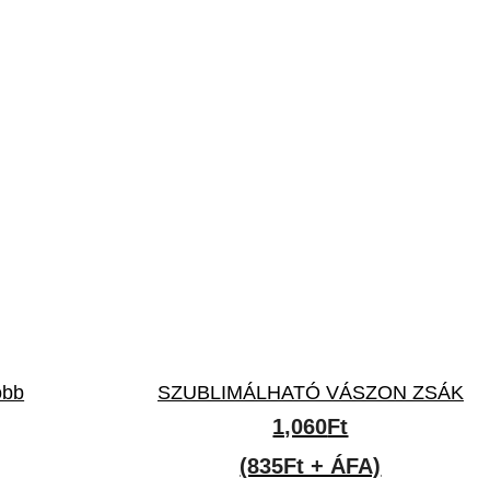
öbb
SZUBLIMÁLHATÓ VÁSZON ZSÁK
1,060
Ft
(835Ft + ÁFA)