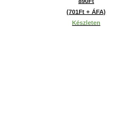
890
Ft
(701Ft + ÁFA)
Készleten