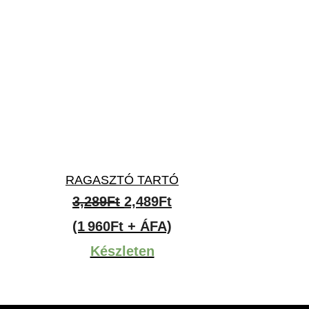
RAGASZTÓ TARTÓ
Original
Current
3,289
Ft
2,489
Ft
price
price
(1 960Ft + ÁFA)
was:
is:
Készleten
3,289Ft.
2,489Ft.