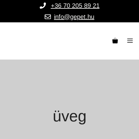
Kilépés
+36 70 205 89 21
a
info@gepet.hu
tartalomba
M
üveg