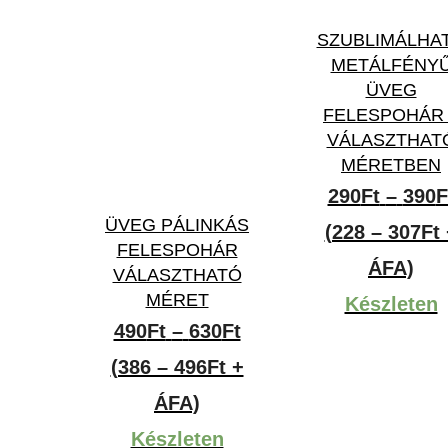
SZUBLIMÁLHA
METÁLFÉNY
ÜVEG
FELESPOHÁR 
VÁLASZTHAT
MÉRETBEN
290
Ft
–
390
F
ÜVEG PÁLINKÁS
(228 – 307Ft 
FELESPOHÁR
ÁFA)
VÁLASZTHATÓ
MÉRET
Készleten
Ártartomány:
490
Ft
–
630
Ft
490Ft
(386 – 496Ft +
-
ÁFA)
630Ft
Készleten