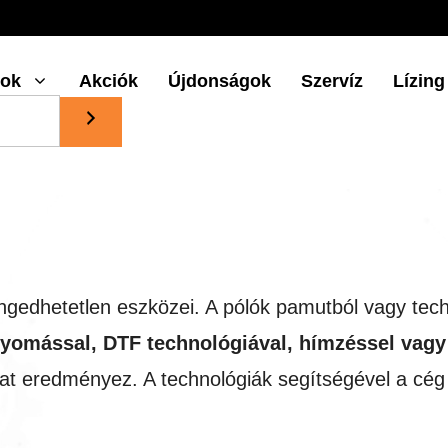
gok
Akciók
Újdonságok
Szervíz
Lízing
engedhetetlen eszközei. A pólók pamutból vagy tec
nyomással, DTF technológiával, hímzéssel vag
t eredményez. A technológiák segítségével a cég l