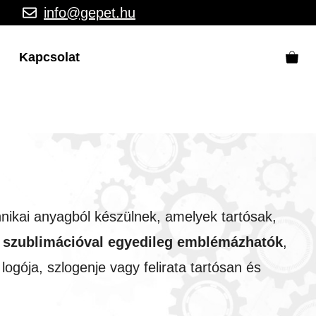
info@gepet.hu
Kapcsolat
hnikai anyagból készülnek, amelyek tartósak,
y szublimációval egyedileg emblémázhatók
,
ogója, szlogenje vagy felirata tartósan és