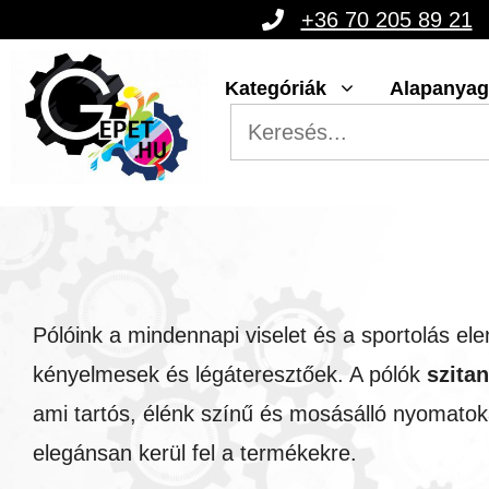
Kilépés
+36 70 205 89 21
a
Kategóriák
Alapanya
tartalomba
Pólóink a mindennapi viselet és a sportolás el
kényelmesek és légáteresztőek. A pólók
szita
ami tartós, élénk színű és mosásálló nyomatoka
elegánsan kerül fel a termékekre.