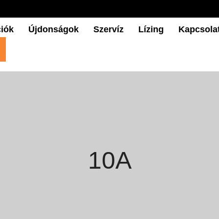
iók
Újdonságok
Szervíz
Lízing
Kapcsola
10A