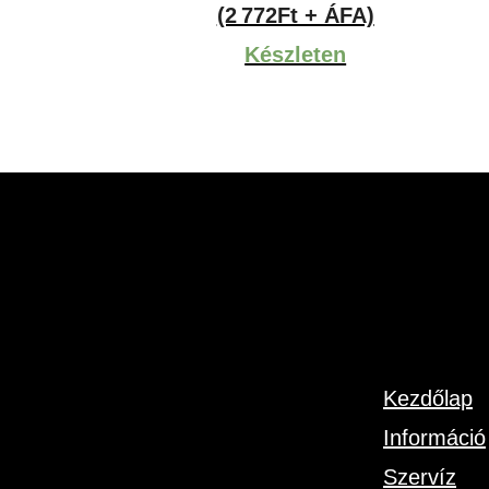
(2 772Ft + ÁFA)
Készleten
Kezdőlap
Információ
Szervíz