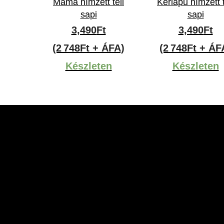
Mama hímzett téli
Keriapu hímzett t
sapi
sapi
3,490
Ft
3,490
Ft
(2 748Ft + ÁFA)
(2 748Ft + ÁF
Készleten
Készleten