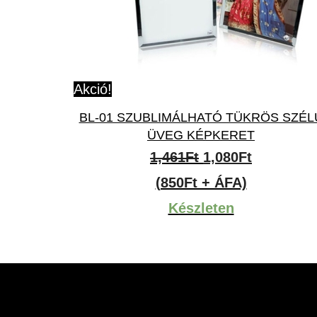
Akció!
BL-01 SZUBLIMÁLHATÓ TÜKRÖS SZÉL
ÜVEG KÉPKERET
Original
Current
1,461
Ft
1,080
Ft
price
price
(850Ft + ÁFA)
was:
is:
Készleten
1,461Ft.
1,080Ft.