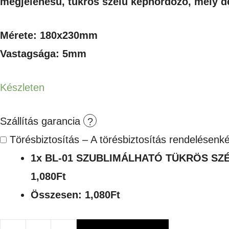
megjelenésű, tükrös szélű képhordozó, mely de
Mérete: 180x230mm
Vastagsága: 5mm
Készleten
Szállítás garancia
Törésbiztosítás – A törésbiztosítás rendelésenk
1x
BL-01 SZUBLIMÁLHATÓ TÜKRÖS SZ
1,080Ft
Összesen:
1,080Ft