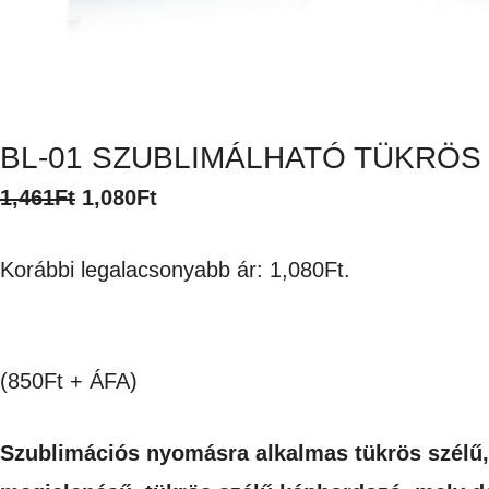
BL-01 SZUBLIMÁLHATÓ TÜKRÖS
Original
Current
1,461
Ft
1,080
Ft
price
price
Korábbi legalacsonyabb ár:
1,080
Ft
.
was:
is:
1,461Ft.
1,080Ft.
(850Ft + ÁFA)
Szublimációs nyomásra alkalmas tükrös szélű,