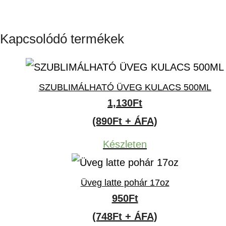
Kapcsolódó termékek
SZUBLIMÁLHATÓ ÜVEG KULACS 500ML
1,130
Ft
(890Ft + ÁFA)
Készleten
Üveg latte pohár 17oz
950
Ft
(748Ft + ÁFA)