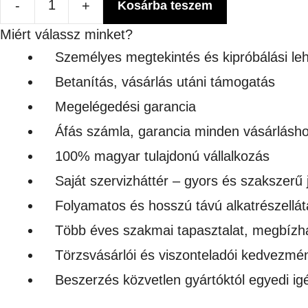
-
+
Kosárba teszem
BL-
Miért válassz minket?
01
Személyes megtekintés és kipróbálási le
SZUBLIMÁLHATÓ
Betanítás, vásárlás utáni támogatás
TÜKRÖS
Megelégedési garancia
SZÉLŰ
Áfás számla, garancia minden vásárlásh
ÜVEG
100% magyar tulajdonú vállalkozás
KÉPKERET
Saját szervizháttér – gyors és szakszerű 
mennyiség
Folyamatos és hosszú távú alkatrészellát
Több éves szakmai tapasztalat, megbízh
Törzsvásárlói és viszonteladói kedvezmé
Beszerzés közvetlen gyártóktól egyedi i