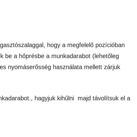
agasztószalaggal, hogy a megfelelő pozícióban
ük be a hőprésbe a munkadarabot (lehetőleg
epes nyomáserősség használata mellett zárjuk
unkadarabot., hagyjuk kihűlni majd távolítsuk el a