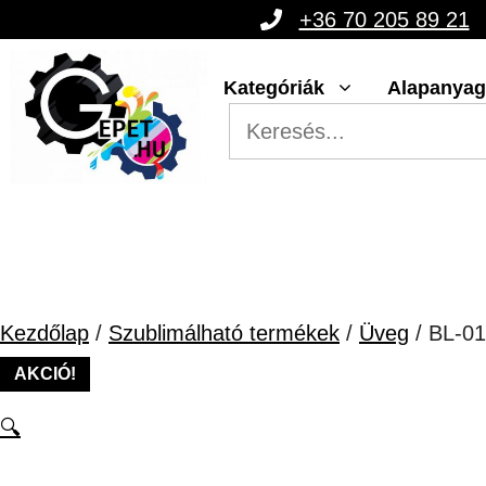
Kilépés
+36 70 205 89 21
a
Kategóriák
Alapanya
tartalomba
Kezdőlap
/
Szublimálható termékek
/
Üveg
/ BL-
AKCIÓ!
🔍