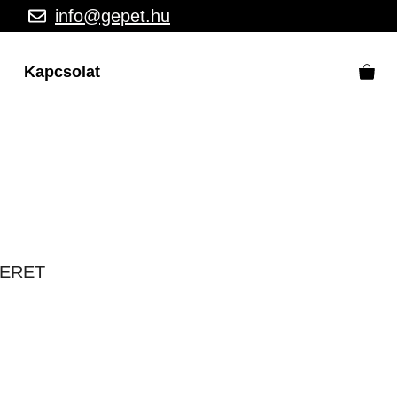
info@gepet.hu
Kapcsolat
KERET