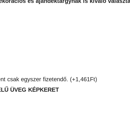
korációs és ajándéktárgynak is kiváló választ
ént csak egyszer fizetendő.
(+
1,461
Ft
)
ÉLŰ ÜVEG KÉPKERET