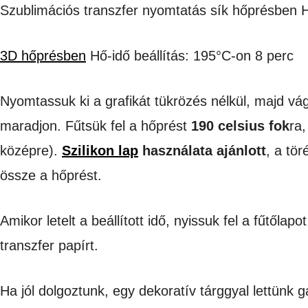
Szublimációs transzfer nyomtatás sík hőprésben 
3D hőprésben
Hő-idő beállítás: 195°C-on 8 perc
Nyomtassuk ki a grafikát tükrözés nélkül, majd vá
maradjon. Fűtsük fel a hőprést
190 celsius fok
ra,
középre).
Szilikon lap
használata ajánlott
, a tö
össze a hőprést.
Amikor letelt a beállított idő, nyissuk fel a fűtőla
transzfer papírt.
Ha jól dolgoztunk, egy dekoratív tárggyal lettünk