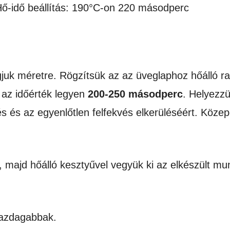
Hő-idő beállítás: 190°C-on 220 másodperc
gjuk méretre. Rögzítsük az az üveglaphoz hőálló r
 az időérték legyen
200-250 másodperc
. Helyezz
rés és az egyenlőtlen felfekvés elkerüléséért. Köz
pot, majd hőálló kesztyűvel vegyük ki az elkészült m
 gazdagabbak.