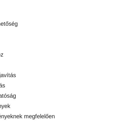
hetőség
oz
javítás
ás
atóság
nyek
gényeknek megfelelően