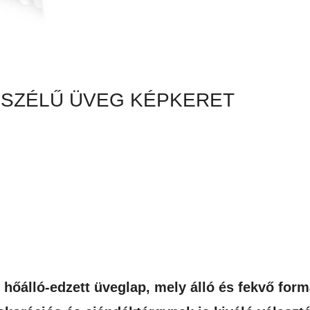
 SZÉLŰ ÜVEG KÉPKERET
 hőálló-edzett üveglap, mely álló és fekvő fo