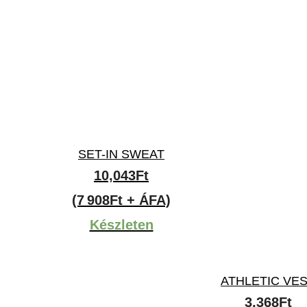
SET-IN SWEAT
10,043
Ft
(7 908Ft + ÁFA)
Készleten
ATHLETIC VE
3,368
Ft