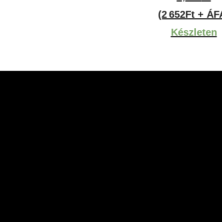
(2 652Ft + ÁF
Készleten