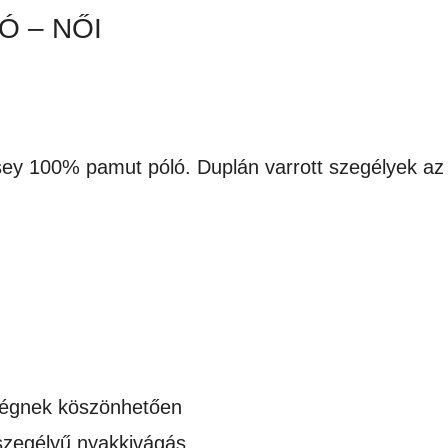
Ó – NŐI
ey 100% pamut póló. Duplán varrott szegélyek az a
ségnek köszönhetően
 szegélyű nyakkivágás