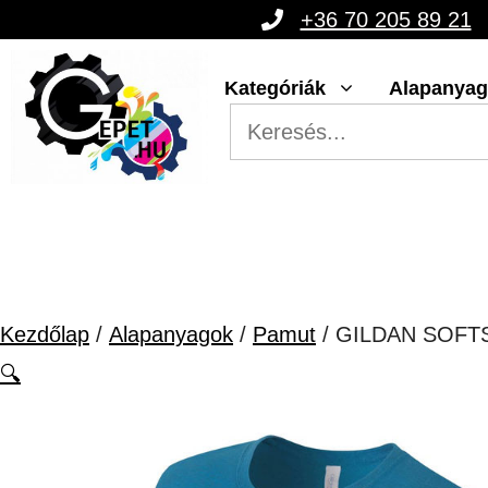
Kilépés
+36 70 205 89 21
a
Kategóriák
Alapanya
tartalomba
Kezdőlap
/
Alapanyagok
/
Pamut
/ GILDAN SOFT
🔍