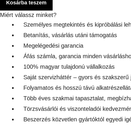
SOFTSTYLE
Kosárba teszem
PAMUT
Miért válassz minket?
PÓLÓ
Személyes megtekintés és kipróbálási le
-
Betanítás, vásárlás utáni támogatás
NŐI
Megelégedési garancia
mennyiség
Áfás számla, garancia minden vásárlásh
100% magyar tulajdonú vállalkozás
Saját szervizháttér – gyors és szakszerű 
Folyamatos és hosszú távú alkatrészellát
Több éves szakmai tapasztalat, megbízh
Törzsvásárlói és viszonteladói kedvezmé
Beszerzés közvetlen gyártóktól egyedi i