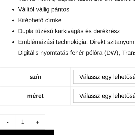
Válltól-vállig pántos
Kitéphető címke
Dupla tűzésű karkivágás és derékrész
Emblémázási technológia: Direkt szitanyomás 
Digitális nyomtatás fehér pólóra (DW), Tra
szín
méret
-
+
GILDAN