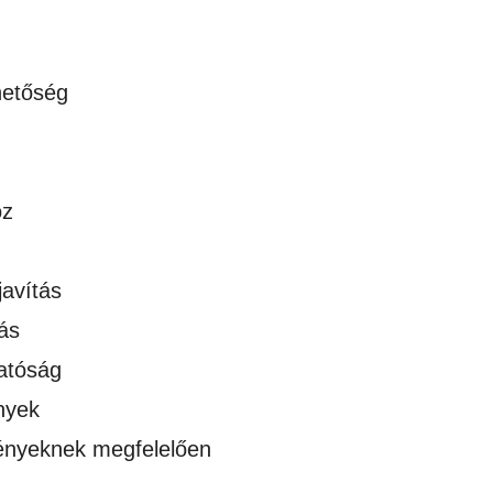
hetőség
oz
javítás
ás
atóság
nyek
gényeknek megfelelően