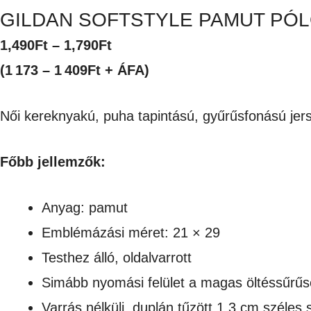
GILDAN SOFTSTYLE PAMUT PÓL
Ártartomány:
1,490
Ft
–
1,790
Ft
1,490Ft
(1 173 – 1 409Ft + ÁFA)
-
Női kereknyakú, puha tapintású, gyűrűsfonású jers
1,790Ft
Főbb jellemzők:
Anyag: pamut
Emblémázási méret: 21 × 29
Testhez álló, oldalvarrott
Simább nyomási felület a magas öltéssűrű
Varrás nélküli, duplán tűzött 1,3 cm széles