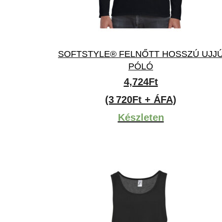
SOFTSTYLE® FELNŐTT HOSSZÚ UJJ
PÓLÓ
4,724
Ft
(3 720Ft + ÁFA)
Készleten