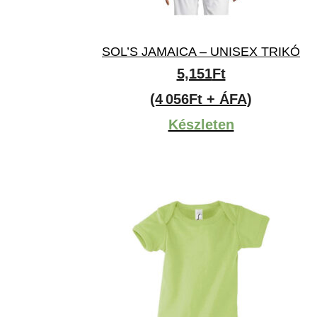
SOL’S JAMAICA – UNISEX TRIKÓ
5,151
Ft
(4 056Ft + ÁFA)
Készleten