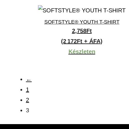
SOFTSTYLE® YOUTH T-SHIRT
2,758
Ft
(2 172Ft + ÁFA)
Készleten
←
1
2
3