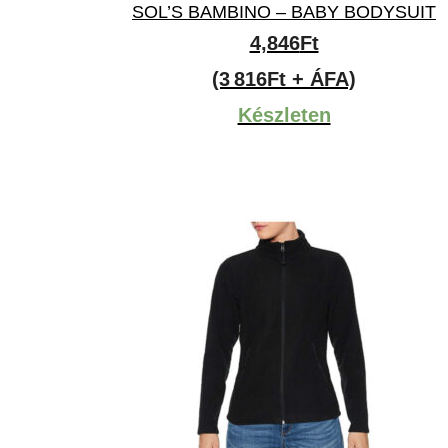
SOL’S BAMBINO – BABY BODYSUIT
4,846
Ft
(3 816Ft + ÁFA)
Készleten