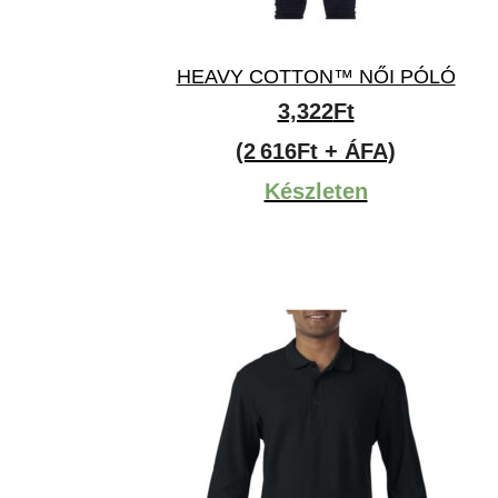
HEAVY COTTON™ NŐI PÓLÓ
3,322
Ft
(2 616Ft + ÁFA)
Készleten