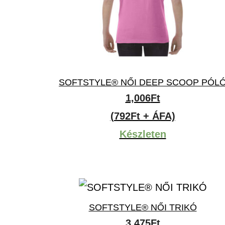
SOFTSTYLE® NŐI DEEP SCOOP PÓL
1,006
Ft
(792Ft + ÁFA)
Készleten
SOFTSTYLE® NŐI TRIKÓ
3,475
Ft