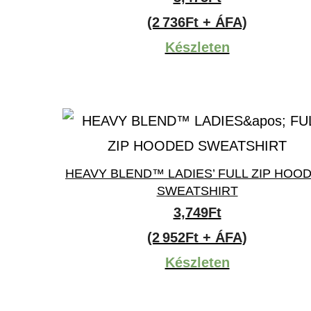
(2 736Ft + ÁFA)
Készleten
HEAVY BLEND™ LADIES’ FULL ZIP HOO
SWEATSHIRT
3,749
Ft
(2 952Ft + ÁFA)
Készleten