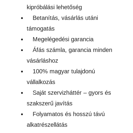
TR
kipróbálási lehetőség
men
Betanítás, vásárlás utáni
támogatás
Megelégedési garancia
Áfás számla, garancia minden
vásárláshoz
100% magyar tulajdonú
vállalkozás
Saját szervizháttér – gyors és
szakszerű javítás
Folyamatos és hosszú távú
alkatrészellátás