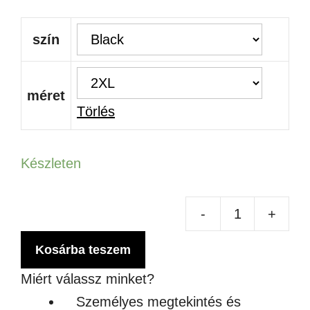
szín
méret
Törlés
Készleten
-
+
SO
JA
Kosárba teszem
-
Miért válassz minket?
UN
Személyes megtekintés és