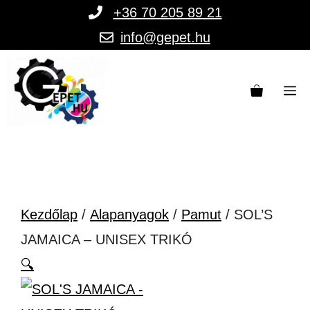
Kilépés
+36 70 205 89 21
a
info@gepet.hu
tartalomba
M
Kezdőlap
/
Alapanyagok
/
Pamut
/ SOL’S
JAMAICA – UNISEX TRIKÓ
🔍