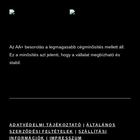
marketplace partner
Az AA+ besorolás a legmagasabb cégminősítés mellett áll.
Ez a minősítés azt jelenti, hogy a vállalat megbízható és
stabil.
ADATVÉDELMI TÁJÉKOZTATÓ
|
ÁLTALÁNOS
SZERZŐDÉSI FELTÉTELEK
|
SZÁLLÍTÁSI
INFORMÁCIÓK
|
IMPRESSZUM