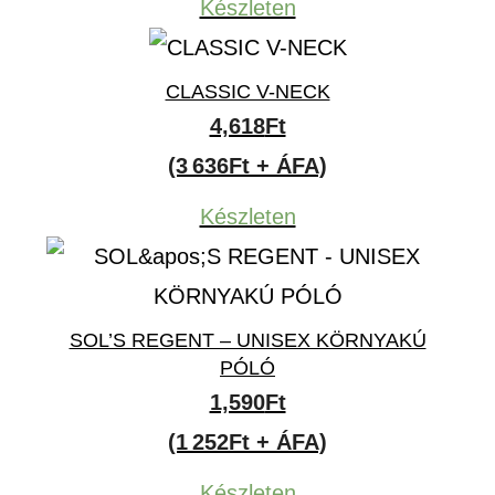
Készleten
2,190Ft
CLASSIC V-NECK
4,618
Ft
(3 636Ft + ÁFA)
Készleten
SOL’S REGENT – UNISEX KÖRNYAKÚ
PÓLÓ
1,590
Ft
(1 252Ft + ÁFA)
Készleten