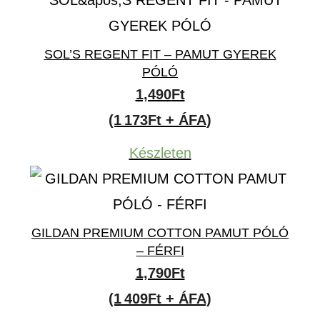
SOL’S REGENT FIT – PAMUT GYEREK
PÓLÓ
1,490
Ft
(1 173Ft + ÁFA)
Készleten
GILDAN PREMIUM COTTON PAMUT PÓLÓ
– FÉRFI
1,790
Ft
(1 409Ft + ÁFA)