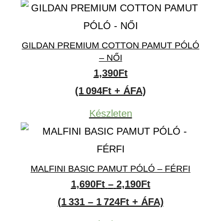
GILDAN PREMIUM COTTON PAMUT PÓLÓ
– NŐI
1,390
Ft
(1 094Ft + ÁFA)
Készleten
MALFINI BASIC PAMUT PÓLÓ – FÉRFI
Ártartomány:
1,690
Ft
–
2,190
Ft
1,690Ft
(1 331 – 1 724Ft + ÁFA)
-