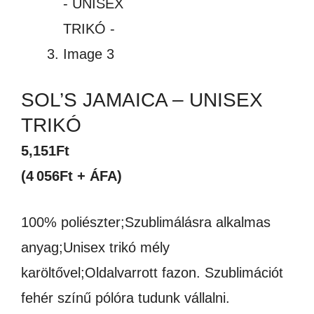
SOL’S JAMAICA – UNISEX
TRIKÓ
5,151
Ft
(4 056Ft + ÁFA)
100% poliészter;Szublimálásra alkalmas
anyag;Unisex trikó mély
karöltővel;Oldalvarrott fazon. Szublimációt
fehér színű pólóra tudunk vállalni.