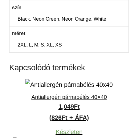
szín
Black
,
Neon Green
,
Neon Orange
,
White
méret
2XL
,
L
,
M
,
S
,
XL
,
XS
Kapcsolódó termékek
Antiallergén párnabélés 40×40
1,049
Ft
(826Ft + ÁFA)
Készleten