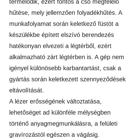
termelődik, ezért fontos a cső megfelelő
hűtése, mely jellemzően folyadékhűtés. A
munkafolyamat során keletkező füstöt a
készülékbe épített elszívó berendezés
hatékonyan elvezeti a légtérből, ezért
alkalmazható zárt légtérben is. A gép nem
igényel különösebb karbantartást, csak a
gyártás során keletkezett szennyeződések
eltávolítását.
A lézer erősségének változtatása,
lehetőséget ad különféle mélységben
történő anyagmegmunkálásra, a felületi
gravírozástól egészen a vágásig.