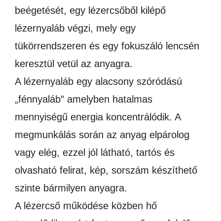
beégetését, egy lézercsőből kilépő
lézernyaláb végzi, mely egy
tükörrendszeren és egy fokuszáló lencsén
keresztül vetül az anyagra.
A lézernyaláb egy alacsony szóródású
„fénnyaláb” amelyben hatalmas
mennyiségű energia koncentrálódik. A
megmunkálás során az anyag elpárolog
vagy elég, ezzel jól látható, tartós és
olvasható felirat, kép, sorszám készíthető
szinte bármilyen anyagra.
A lézercső működése közben hő