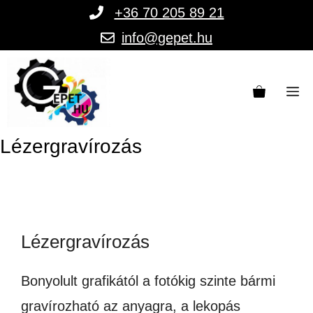
Kilépés
+36 70 205 89 21
a
info@gepet.hu
tartalomba
M
Lézergravírozás
Lézergravírozás
Bonyolult grafikától a fotókig szinte bármi
gravírozható az anyagra, a lekopás