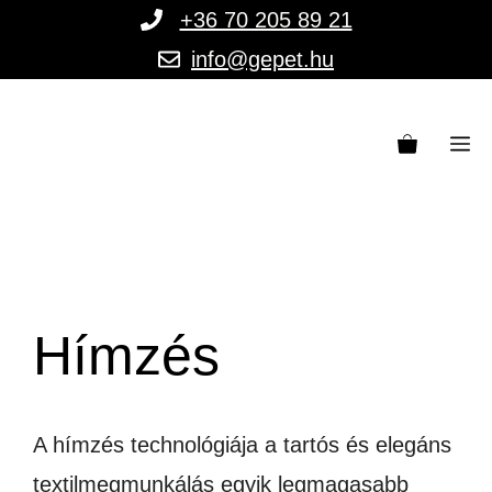
Kilépés
+36 70 205 89 21
a
info@gepet.hu
tartalomba
M
Hímzés
A hímzés technológiája a tartós és elegáns
textilmegmunkálás egyik legmagasabb