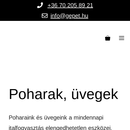
Kilépés
+36 70 205 89 21
a
info@gepet.hu
tartalomba
M
Poharak, üvegek
Poharaink és üvegeink a mindennapi
italfogyasztás elengedhetetlen eszközei.