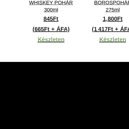
WHISKEY POHÁR
BOROSPOHÁ
300ml
275ml
845
Ft
1,800
Ft
(665Ft + ÁFA)
(1 417Ft + ÁF
Készleten
Készleten