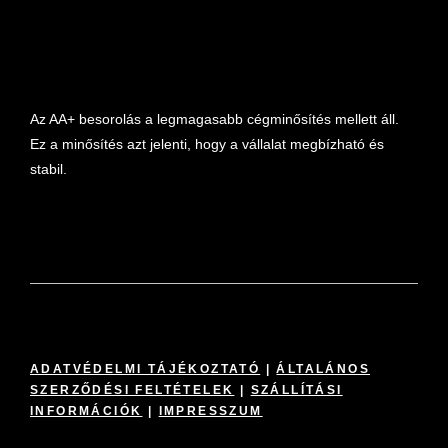
Az AA+ besorolás a legmagasabb cégminősítés mellett áll.
Ez a minősítés azt jelenti, hogy a vállalat megbízható és
stabil.
ADATVÉDELMI TÁJÉKOZTATÓ
|
ÁLTALÁNOS
SZERZŐDÉSI FELTÉTELEK
|
SZÁLLÍTÁSI
INFORMÁCIÓK
|
IMPRESSZUM