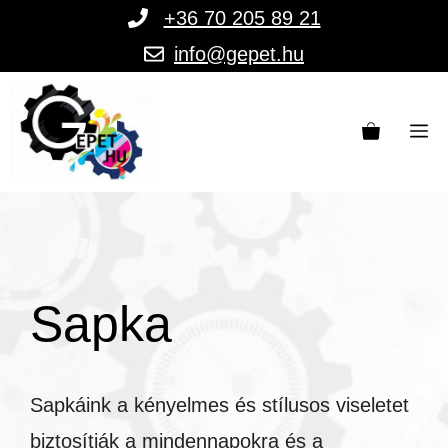
Kilépés
+36 70 205 89 21
a
info@gepet.hu
tartalomba
M
Sapka
Sapkáink a kényelmes és stílusos viseletet
biztosítják a mindennapokra és a