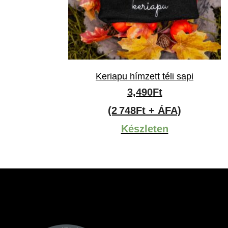
Keriapu hímzett téli sapi
3,490
Ft
(2 748Ft + ÁFA)
Készleten