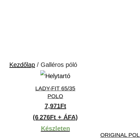
Kezdőlap
/ Galléros póló
LADY-FIT 65/35
POLO
7,971
Ft
(6 276Ft + ÁFA)
Készleten
ORIGINAL PO