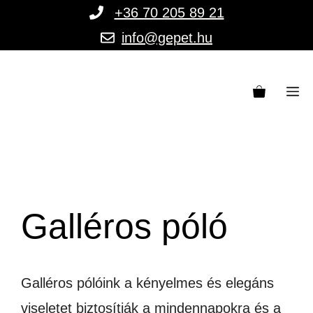
Kilépés
+36 70 205 89 21
a
info@gepet.hu
tartalomba
M
Galléros póló
Galléros pólóink a kényelmes és elegáns
viseletet biztosítják a mindennapokra és a