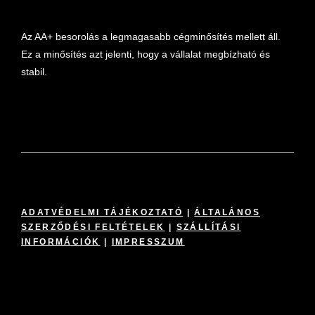
Az AA+ besorolás a legmagasabb cégminősítés mellett áll.
Ez a minősítés azt jelenti, hogy a vállalat megbízható és
stabil.
ADATVÉDELMI TÁJÉKOZTATÓ
|
ÁLTALÁNOS
SZERZŐDÉSI FELTÉTELEK
|
SZÁLLÍTÁSI
INFORMÁCIÓK
|
IMPRESSZUM