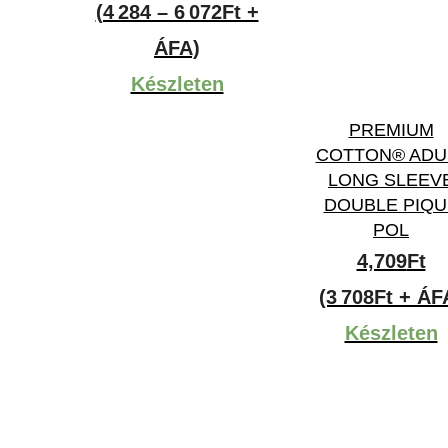
4,284Ft
(4 284 – 6 072Ft +
-
ÁFA)
6,072Ft
Készleten
PREMIUM
COTTON® ADU
LONG SLEEV
DOUBLE PIQU
POL
4,709
Ft
(3 708Ft + ÁF
Készleten