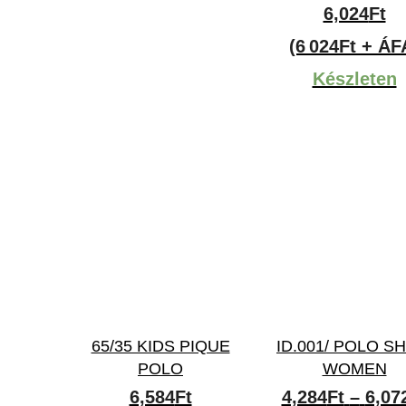
6,024
Ft
(6 024Ft + ÁF
Készleten
65/35 KIDS PIQUE
ID.001/ POLO S
POLO
WOMEN
6,584
Ft
4,284
Ft
–
6,07