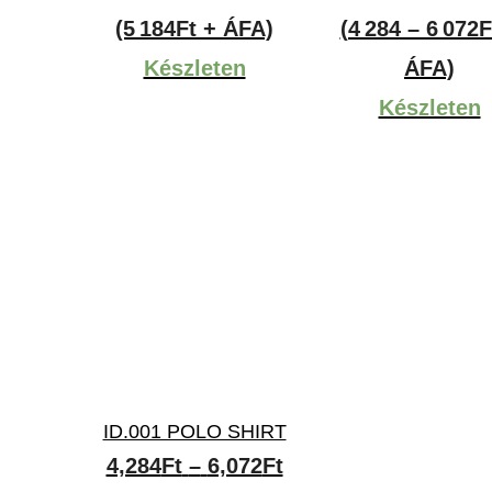
(5 184Ft + ÁFA)
(4 284 – 6 072F
Készleten
ÁFA)
Készleten
ID.001 POLO SHIRT
Ártartomány:
4,284
Ft
–
6,072
Ft