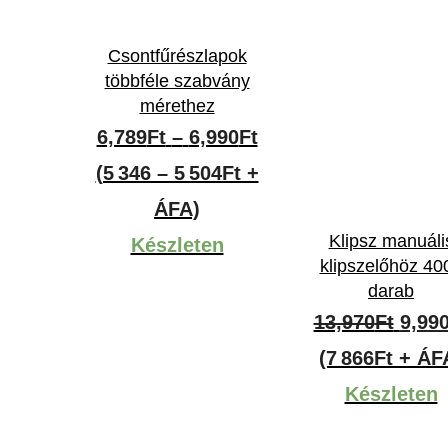
Csontfűrészlapok
többféle szabvány
mérethez
Ártartomány:
6,789
Ft
–
6,990
Ft
6,789Ft
(5 346 – 5 504Ft +
-
ÁFA)
Klipsz manuáli
6,990Ft
Készleten
klipszelőhöz 40
darab
Origi
13,970
Ft
9,99
price
(7 866Ft + ÁF
was:
Készleten
13,97