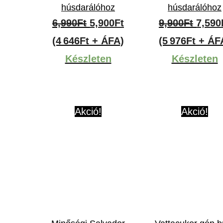
húsdarálóhoz
húsdarálóhoz
Original
Current
Origi
6,990
Ft
5,900
Ft
9,900
Ft
7,590
price
price
price
(4 646Ft + ÁFA)
(5 976Ft + ÁF
was:
is:
was:
Készleten
Készleten
6,990Ft.
5,900Ft.
9,900
Akció!
Akció!