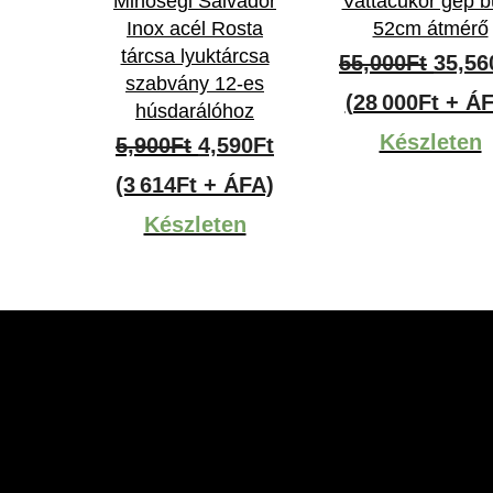
Minőségi Salvador
Vattacukor gép b
Inox acél Rosta
52cm átmérő
tárcsa lyuktárcsa
Origi
55,000
Ft
35,56
szabvány 12-es
price
(28 000Ft + Á
húsdarálóhoz
was:
Készleten
Original
Current
5,900
Ft
4,590
Ft
55,00
price
price
(3 614Ft + ÁFA)
was:
is:
Készleten
5,900Ft.
4,590Ft.