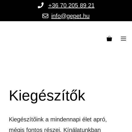
Kilépés
+36 70 205 89 21
a
info@gepet.hu
tartalomba
M
Kiegészítők
Kiegészítőink a mindennapi élet apró,
mégis fontos részei. Kínálatunkban