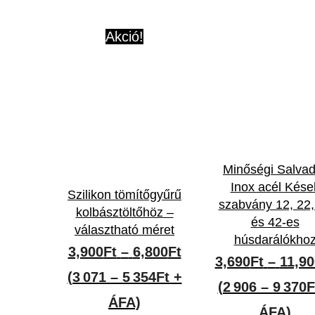
Akció!
Minőségi Salvad
Inox acél Kése
Szilikon tömítőgyűrű
szabvány 12, 22,
kolbásztöltőhöz –
és 42-es
választható méret
húsdarálókho
Ártartomány:
3,900
Ft
–
6,800
Ft
3,690
Ft
–
11,90
3,900Ft
(3 071 – 5 354Ft +
(2 906 – 9 370F
-
ÁFA)
ÁFA)