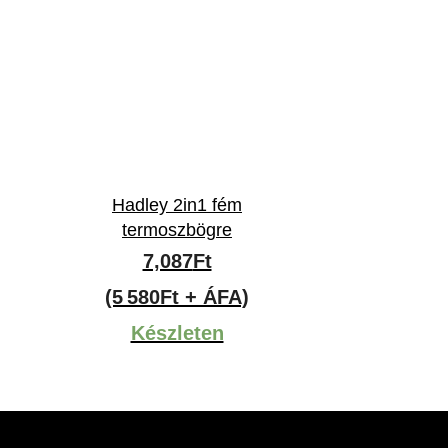
Hadley 2in1 fém
termoszbögre
7,087
Ft
(5 580Ft + ÁFA)
Készleten