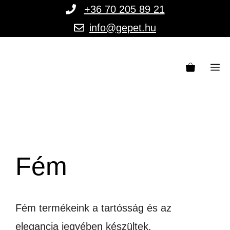
Kilépés
+36 70 205 89 21
a
info@gepet.hu
tartalomba
M
Fém
Fém termékeink a tartósság és az
elegancia jegyében készültek.