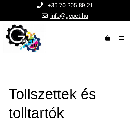
Kilépés
+36 70 205 89 21
a
info@gepet.hu
tartalomba
M
Tollszettek és
tolltartók