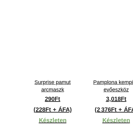
Surprise pamut
Pamplona kemp
arcmaszk
evőeszköz
290
Ft
3,018
Ft
(228Ft + ÁFA)
(2 376Ft + ÁF
Készleten
Készleten