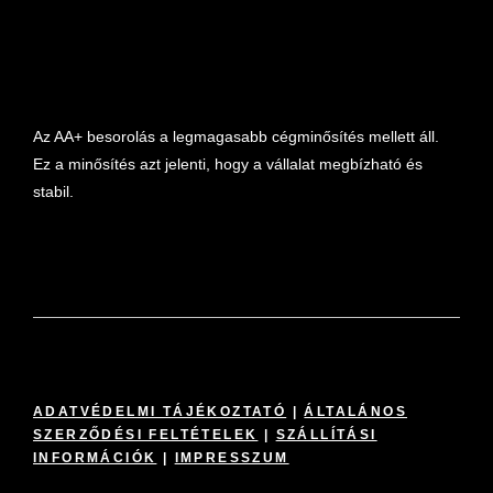
Az AA+ besorolás a legmagasabb cégminősítés mellett áll.
Ez a minősítés azt jelenti, hogy a vállalat megbízható és
stabil.
ADATVÉDELMI TÁJÉKOZTATÓ
|
ÁLTALÁNOS
SZERZŐDÉSI FELTÉTELEK
|
SZÁLLÍTÁSI
INFORMÁCIÓK
|
IMPRESSZUM