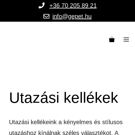
Kilépés
+36 70 205 89 21
a
info@gepet.hu
tartalomba
M
Utazási kellékek
Utazási kellékeink a kényelmes és stílusos
utazáshoz kínálnak széles választékot. A