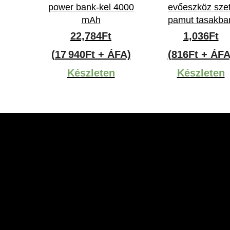
power bank-kel 4000
evőeszköz szet
mAh
pamut tasakba
22,784
Ft
1,036
Ft
(17 940Ft + ÁFA)
(816Ft + ÁFA
Készleten
Készleten