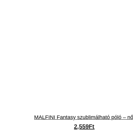
MALFINI Fantasy szublimálható póló – nő
ny:
2,559
Ft