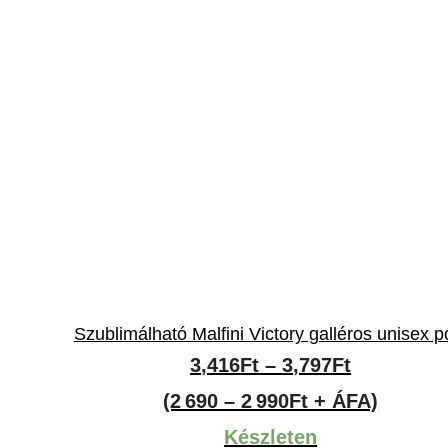
Szublimálható Malfini Victory galléros unisex p
Ártartomá
3,416
Ft
–
3,797
Ft
3,416Ft
(2 690 – 2 990Ft + ÁFA)
-
Készleten