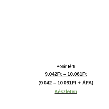
Polár férfi
Ártartom
9,042
Ft
–
10,061
Ft
9,042Ft
(9 042 – 10 061Ft + ÁFA)
-
Készleten
10,061Ft