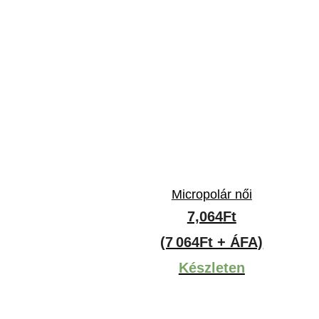
Micropolár női
mány:
7,064
Ft
t
(7 064Ft + ÁFA)
Készleten
t