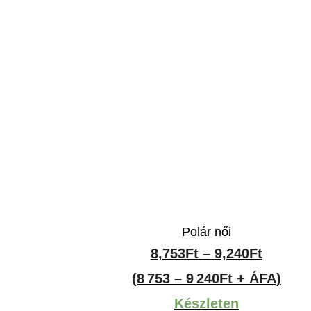
Polár női
Ártart
8,753
Ft
–
9,240
Ft
8,753Ft
(8 753 – 9 240Ft + ÁFA)
-
Készleten