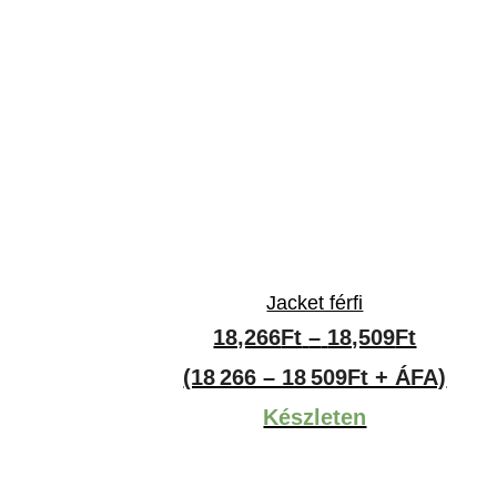
Jacket férfi
ány:
Ártarto
18,266
Ft
–
18,509
Ft
18,266F
(18 266 – 18 509Ft + ÁFA)
-
Készleten
18,509F