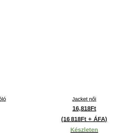
óló
Jacket női
ny:
16,818
Ft
(16 818Ft + ÁFA)
Készleten