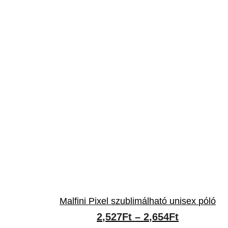
Malfini Pixel szublimálható unisex póló
Ártartomá
2,527
Ft
–
2,654
Ft