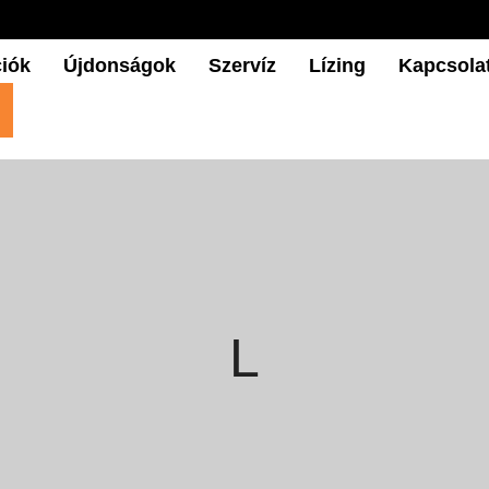
iók
Újdonságok
Szervíz
Lízing
Kapcsola
L