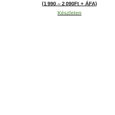
2,527Ft
(1 990 – 2 090Ft + ÁFA)
-
Készleten
2,654Ft