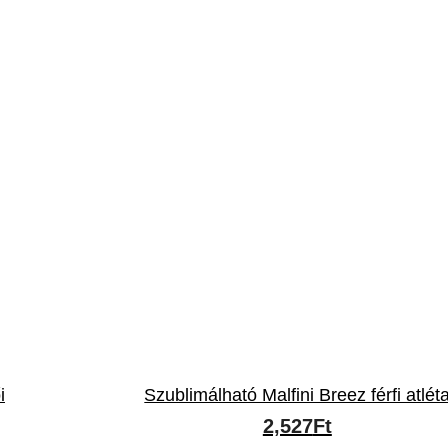
i
Szublimálható Malfini Breez férfi atlét
2,527
Ft