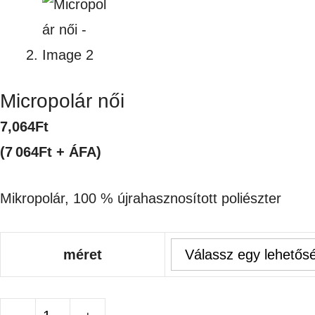
Micropolár női
7,064
Ft
(7 064Ft + ÁFA)
Mikropolár, 100 % újrahasznosított poliészter
méret