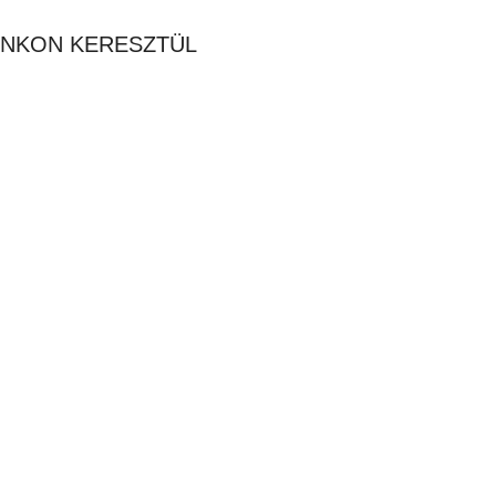
NKON KERESZTÜL
Milwaukee fa kulcstartó