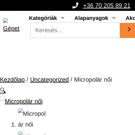
Kilépés
+36 70 205 89 21
a
Kategóriák
Alapanyagok
Akc
tartalomba
Kezdőlap
/
Uncategorized
/ Micropolár női
🔍