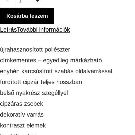
Micropolár
női
Kosárba teszem
mennyiség
Leírás
További információk
újrahasznosított poliészter
címkementes – egyedileg márkázható
enyhén karcsúsított szabás oldalvarrással
fordított cipzár teljes hosszban
belső nyakrész szegéllyel
cipzáras zsebek
dekoratív varrás
kontraszt elemek