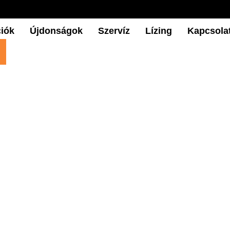
iók
Újdonságok
Szervíz
Lízing
Kapcsola