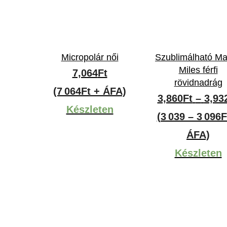
Micropolár női
Szublimálható Mal
Miles férfi
7,064
Ft
rövidnadrág
(7 064Ft + ÁFA)
3,860
Ft
–
3,93
Készleten
(3 039 – 3 096F
ÁFA)
Készleten