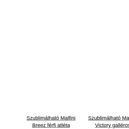
Szublimálható Malfini
Szublimálható Mal
Breez férfi atléta
Victory galléro