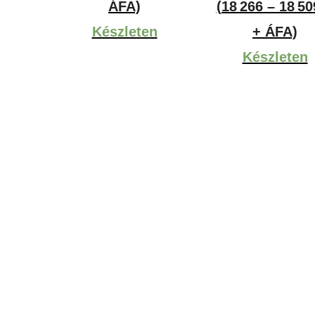
-
1
ÁFA)
(18 266 – 18 50
10,061Ft
-
Készleten
+ ÁFA)
1
Készleten