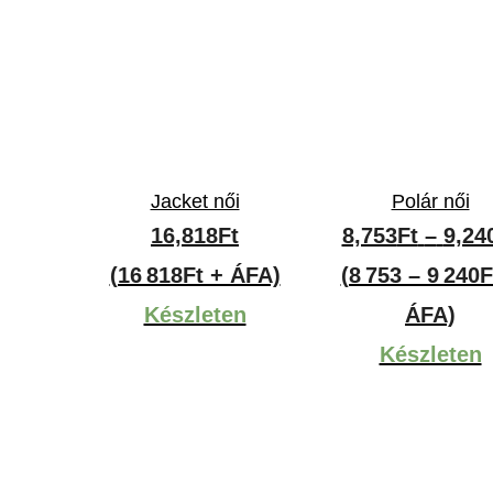
Jacket női
Polár női
16,818
Ft
8,753
Ft
–
9,24
(16 818Ft + ÁFA)
(8 753 – 9 240F
Készleten
ÁFA)
Készleten