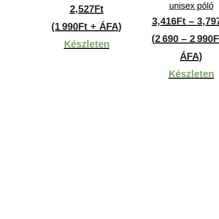
unisex póló
2,527
Ft
3,416
Ft
–
3,79
(1 990Ft + ÁFA)
(2 690 – 2 990F
Készleten
ÁFA)
Készleten