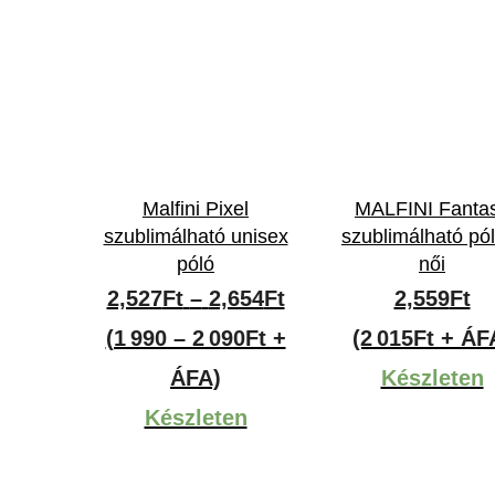
Malfini Pixel
MALFINI Fanta
szublimálható unisex
szublimálható pó
póló
női
Ártartomány:
2,527
Ft
–
2,654
Ft
2,559
Ft
2,527Ft
(1 990 – 2 090Ft +
(2 015Ft + ÁF
-
ÁFA)
Készleten
2,654Ft
Készleten