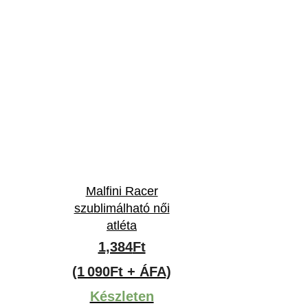
Malfini Racer
szublimálható női
atléta
1,384
Ft
(1 090Ft + ÁFA)
Készleten