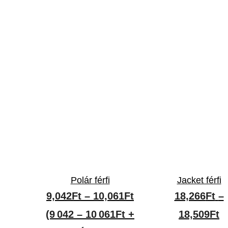
Polár férfi
Jacket férfi
Ártartomány:
9,042
Ft
–
10,061
Ft
18,266
Ft
–
9,042Ft
Á
(9 042 – 10 061Ft +
18,509
Ft