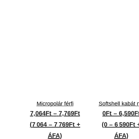
Micropolár férfi
Softshell kabát 
Ártartomány:
7,064
Ft
–
7,769
Ft
0
Ft
–
6,590
F
7,064Ft
(7 064 – 7 769Ft +
(0 – 6 590Ft 
-
ÁFA)
ÁFA)