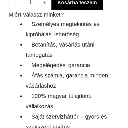
-
+
Kosárba teszem
HŐPRÉS
Miért válassz minket?
SÍK
Személyes megtekintés és
ELEM
kipróbálási lehetőség
12x12CM
Betanítás, vásárlás utáni
mennyiség
támogatás
Megelégedési garancia
Áfás számla, garancia minden
vásárláshoz
100% magyar tulajdonú
vállalkozás
Saját szervizháttér – gyors és
szakszerű javítás