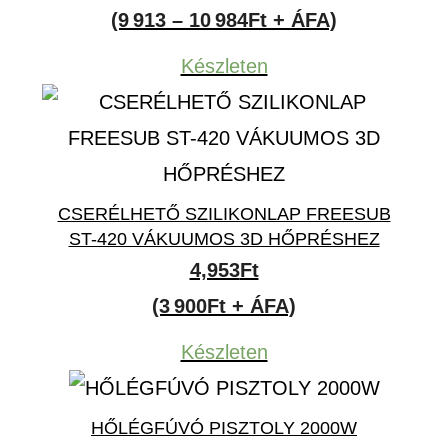
12,590Ft
(9 913 – 10 984Ft + ÁFA)
-
Készleten
13,950Ft
CSERÉLHETŐ SZILIKONLAP FREESUB
ST-420 VÁKUUMOS 3D HŐPRÉSHEZ
4,953
Ft
(3 900Ft + ÁFA)
Készleten
HŐLÉGFÚVÓ PISZTOLY 2000W