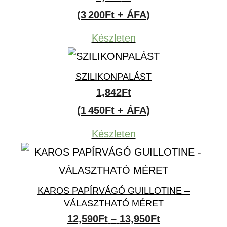
(3 200Ft + ÁFA)
Készleten
SZILIKONPALÁST
1,842
Ft
(1 450Ft + ÁFA)
Készleten
KAROS PAPÍRVÁGÓ GUILLOTINE –
VÁLASZTHATÓ MÉRET
Ártartomány:
12,590
Ft
–
13,950
Ft