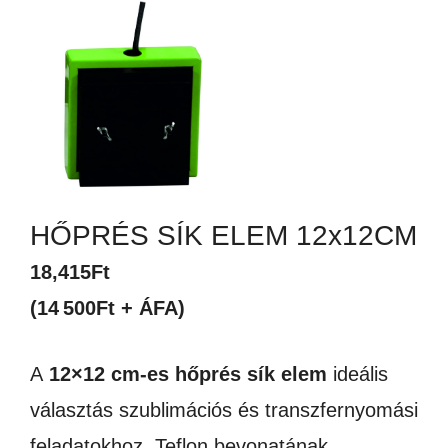
HŐPRÉS SÍK ELEM 12x12CM
18,415
Ft
(14 500Ft + ÁFA)
A
12×12 cm-es hőprés sík elem
ideális
választás szublimációs és transzfernyomási
feladatokhoz.
Teflon bevonatának