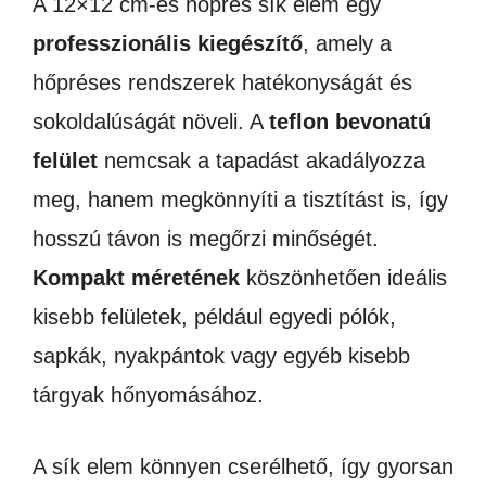
A 12×12 cm-es hőprés sík elem egy
professzionális kiegészítő
, amely a
hőpréses rendszerek hatékonyságát és
sokoldalúságát növeli.
A
teflon bevonatú
felület
nemcsak a tapadást akadályozza
meg, hanem megkönnyíti a tisztítást is, így
hosszú távon is megőrzi minőségét.
Kompakt méretének
köszönhetően ideális
kisebb felületek, például egyedi pólók,
sapkák, nyakpántok vagy egyéb kisebb
tárgyak hőnyomásához.
A sík elem könnyen cserélhető, így gyorsan