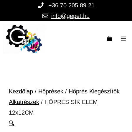
Kilépés
+36 70 205 89 21
a
info@gepet.hu
tartalomba
M
Kezdőlap
/
Hőprések
/
Hőprés Kiegészítők
Alkatrészek
/ HŐPRÉS SÍK ELEM
12x12CM
🔍