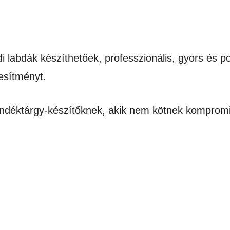
 labdák készíthetőek, professzionális, gyors és p
jesítményt.
jándéktárgy-készítőknek, akik nem kötnek kompro