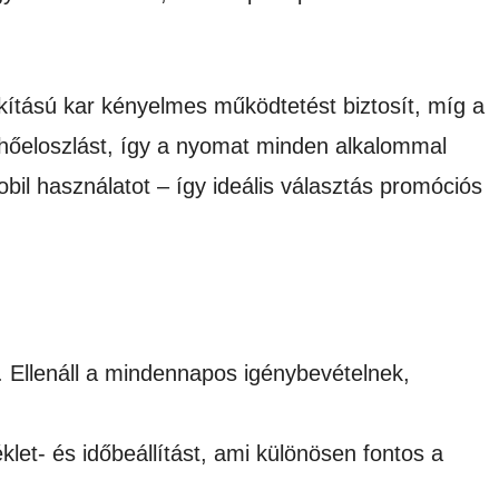
kítású kar kényelmes működtetést biztosít, míg a
es hőeloszlást, így a nyomat minden alkalommal
bil használatot – így ideális választás promóciós
 Ellenáll a mindennapos igénybevételnek,
let- és időbeállítást, ami különösen fontos a