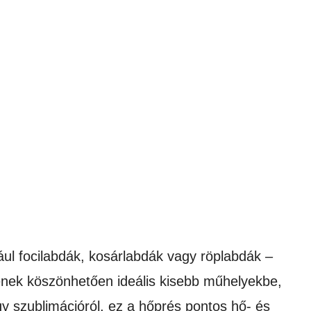
ául focilabdák, kosárlabdák vagy röplabdák –
nek köszönhetően ideális kisebb műhelyekbe,
y szublimációról, ez a hőprés pontos hő- és