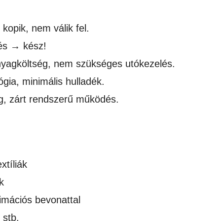
kopik, nem válik fel.
és → kész!
nyagköltség, nem szükséges utókezelés.
ia, minimális hulladék.
, zárt rendszerű működés.
xtíliák
k
limációs bevonattal
 stb.