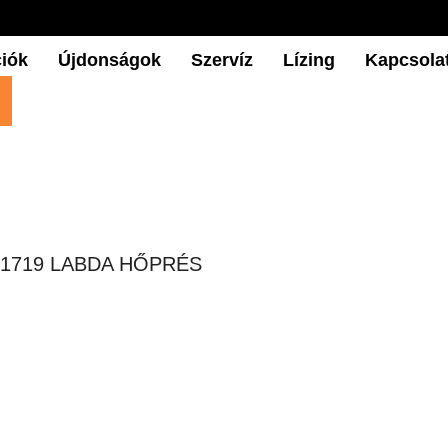
iók
Újdonságok
Szervíz
Lízing
Kapcsola
 1719 LABDA HŐPRÉS