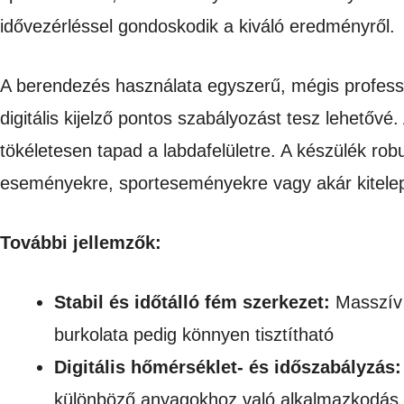
idővezérléssel gondoskodik a kiváló eredményről.
A berendezés használata egyszerű, mégis professz
digitális kijelző pontos szabályozást tesz lehetőv
tökéletesen tapad a labdafelületre. A készülék ro
eseményekre, sporteseményekre vagy akár kitelep
További jellemzők:
Stabil és időtálló fém szerkezet:
Masszív 
burkolata pedig könnyen tisztítható
Digitális hőmérséklet- és időszabályzás:
különböző anyagokhoz való alkalmazkodás