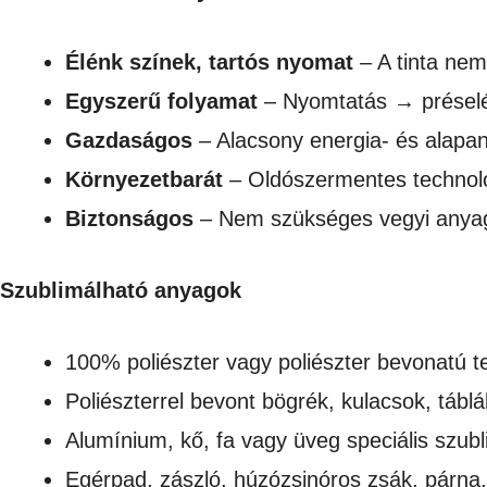
Élénk színek, tartós nyomat
– A tinta nem 
Egyszerű folyamat
– Nyomtatás → présel
Gazdaságos
– Alacsony energia- és alapa
Környezetbarát
– Oldószermentes technológ
Biztonságos
– Nem szükséges vegyi anyag
Szublimálható anyagok
100% poliészter vagy poliészter bevonatú te
Poliészterrel bevont bögrék, kulacsok, táblá
Alumínium, kő, fa vagy üveg speciális szub
Egérpad, zászló, húzózsinóros zsák, párna,