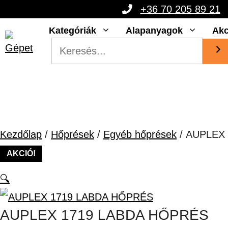
Kilépés
+36 70 205 89 21
a
Kategóriák
Alapanyagok
Akc
tartalomba
Kezdőlap
/
Hőprések
/
Egyéb hőprések
/ AUPLEX
AKCIÓ!
🔍
AUPLEX 1719 LABDA HŐPRÉS