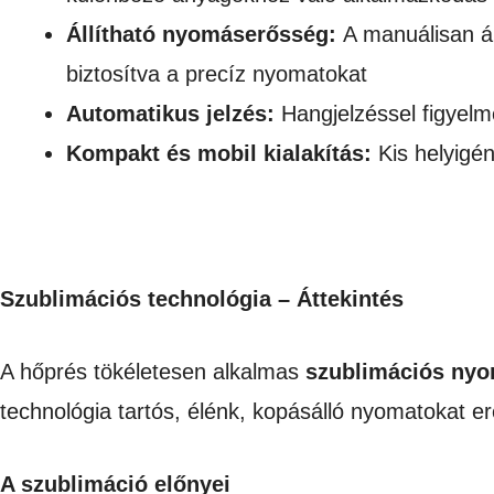
Állítható nyomáserősség:
A manuálisan ál
biztosítva a precíz nyomatokat
Automatikus jelzés:
Hangjelzéssel figyelmez
Kompakt és mobil kialakítás:
Kis helyigén
Szublimációs technológia – Áttekintés
A hőprés tökéletesen alkalmas
szublimációs nyo
technológia tartós, élénk, kopásálló nyomatokat 
A szublimáció előnyei