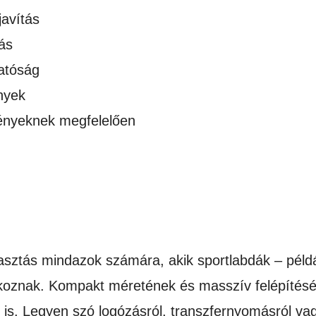
javítás
ás
atóság
nyek
gényeknek megfelelően
lasztás mindazok számára, akik sportlabdák – péld
koznak. Kompakt méretének és masszív felépítésé
is. Legyen szó logózásról, transzfernyomásról vag