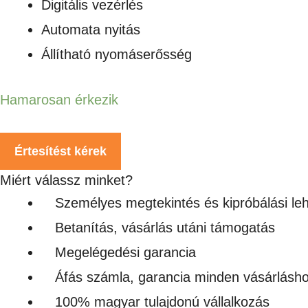
Digitális vezérlés
Automata nyitás
Állítható nyomáserősség
Hamarosan érkezik
Értesítést kérek
Miért válassz minket?
Személyes megtekintés és kipróbálási le
Betanítás, vásárlás utáni támogatás
Megelégedési garancia
Áfás számla, garancia minden vásárlásh
100% magyar tulajdonú vállalkozás