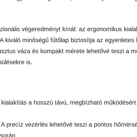
ionális végeredményt kínál: az ergonomikus kiala
é. A kiváló minőségű fűtőlap biztosítja az egyenlet
busztus váza és kompakt mérete lehetővé teszi a mo
ülésekre is.
kialakítás a hosszú távú, megbízható működésért.
A precíz vezérlés lehetővé teszi a pontos hőmérsék
 során