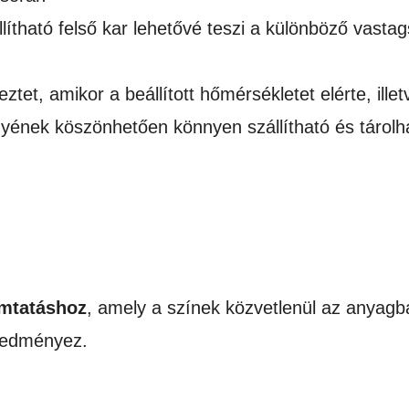
lítható felső kar lehetővé teszi a különböző vast
tet, amikor a beállított hőmérsékletet elérte, illet
yének köszönhetően könnyen szállítható és tárolhat
mtatáshoz
, amely a színek közvetlenül az anyagb
eredményez.