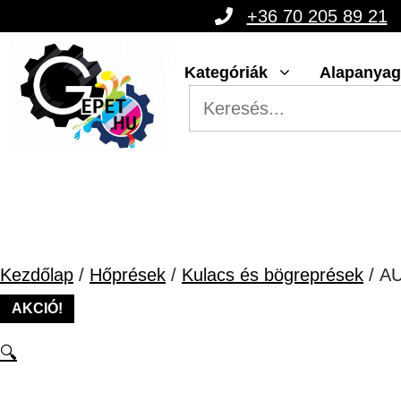
Kilépés
+36 70 205 89 21
a
Kategóriák
Alapanya
tartalomba
Kezdőlap
/
Hőprések
/
Kulacs és bögreprések
/ A
AKCIÓ!
🔍