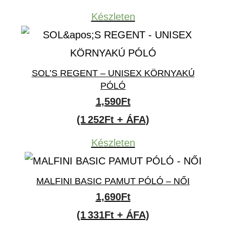
Készleten
SOL’S REGENT – UNISEX KÖRNYAKÚ
PÓLÓ
1,590
Ft
(1 252Ft + ÁFA)
Készleten
MALFINI BASIC PAMUT PÓLÓ – NŐI
1,690
Ft
(1 331Ft + ÁFA)