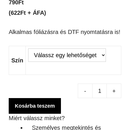
790
Ft
(622Ft + ÁFA)
Alkalmas fóliázásra és DTF nyomtatásra is!
Szín
-
+
Bev
újr
Kosárba teszem
pa
Miért válassz minket?
men
Személyes megtekintés és