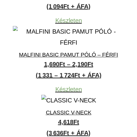
(1 094Ft + ÁFA)
Készleten
MALFINI BASIC PAMUT PÓLÓ – FÉRFI
Ártartomány:
1,690
Ft
–
2,190
Ft
1,690Ft
(1 331 – 1 724Ft + ÁFA)
-
Készleten
2,190Ft
CLASSIC V-NECK
4,618
Ft
(3 636Ft + ÁFA)