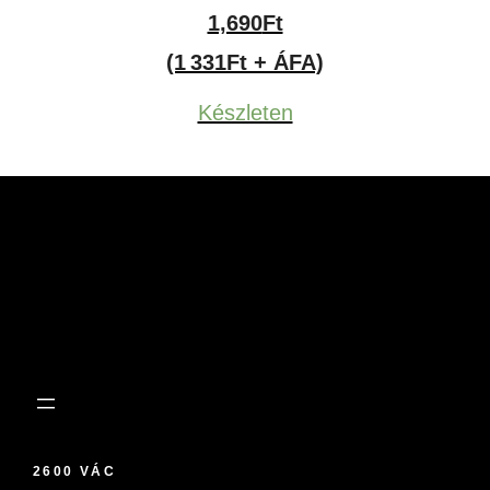
1,690
Ft
(1 331Ft + ÁFA)
Készleten
2600 VÁC