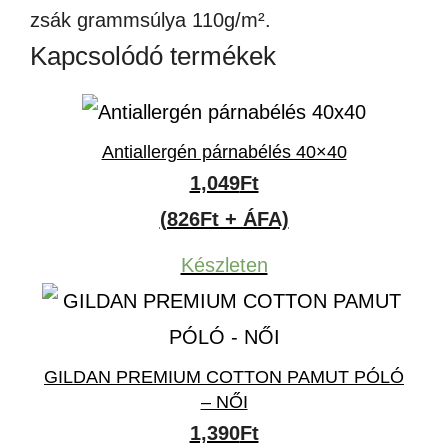
zsák grammsúlya 110g/m².
Kapcsolódó termékek
Antiallergén párnabélés 40×40
1,049
Ft
(826Ft + ÁFA)
Készleten
GILDAN PREMIUM COTTON PAMUT PÓLÓ
– NŐI
1,390
Ft