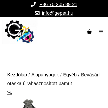
Kilépés
+36 70 205 89 21
a
info@gepet.hu
tartalomba
M
Kezdőlap
/
Alapanyagok
/
Egyéb
/ Bevásárl
ótáska újrahasznosított pamut
🔍