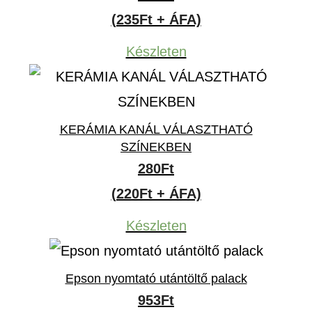
(235Ft + ÁFA)
Készleten
KERÁMIA KANÁL VÁLASZTHATÓ
SZÍNEKBEN
280
Ft
(220Ft + ÁFA)
Készleten
Epson nyomtató utántöltő palack
953
Ft