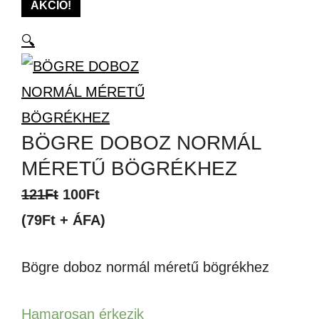
AKCIÓ!
🔍
BÖGRE DOBOZ NORMÁL
MÉRETŰ BÖGRÉKHEZ
Original
Current
121
Ft
100
Ft
price
price
(79Ft + ÁFA)
was:
is:
Bögre doboz normál méretű bögrékhez
121Ft.
100Ft.
Hamarosan érkezik