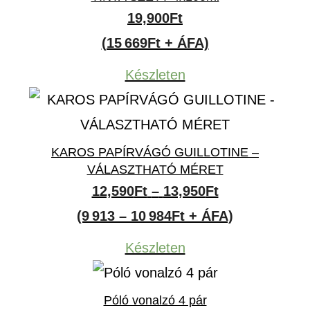
19,900
Ft
(15 669Ft + ÁFA)
Készleten
KAROS PAPÍRVÁGÓ GUILLOTINE –
VÁLASZTHATÓ MÉRET
Ártartomány:
12,590
Ft
–
13,950
Ft
12,590Ft
(9 913 – 10 984Ft + ÁFA)
-
Készleten
13,950Ft
Póló vonalzó 4 pár