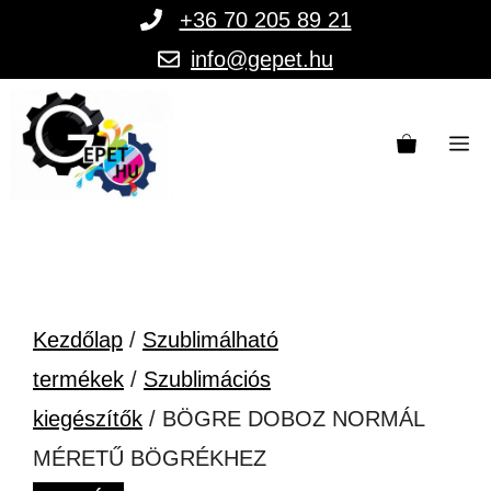
Kilépés
+36 70 205 89 21
a
info@gepet.hu
tartalomba
M
Kezdőlap
/
Szublimálható
termékek
/
Szublimációs
kiegészítők
/ BÖGRE DOBOZ NORMÁL
MÉRETŰ BÖGRÉKHEZ