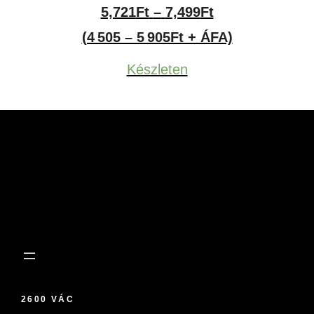
Ártartomány:
5,721
Ft
–
7,499
Ft
5,721Ft
(4 505 – 5 905Ft + ÁFA)
-
Készleten
7,499Ft
2600 VÁC