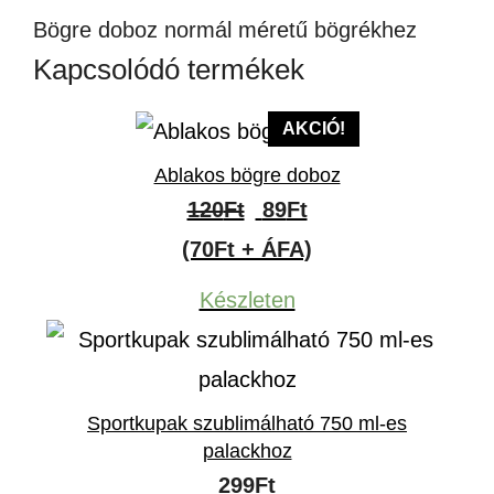
Bögre doboz normál méretű bögrékhez
Kapcsolódó termékek
AKCIÓ!
Ablakos bögre doboz
Original
Current
120
Ft
89
Ft
price
price
(70Ft + ÁFA)
was:
is:
Készleten
120Ft.
89Ft.
Sportkupak szublimálható 750 ml-es
palackhoz
299
Ft