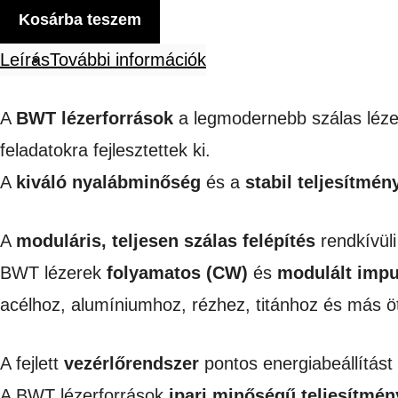
lézerforrás
Kosárba teszem
lézeres
Leírás
További információk
tisztítókhoz
és
A
BWT lézerforrások
a legmodernebb szálas lézert
3in1
feladatokra fejlesztettek ki.
készülékekhez
A
kiváló nyalábminőség
és a
stabil teljesítmén
mennyiség
A
moduláris, teljesen szálas felépítés
rendkívüli
BWT lézerek
folyamatos (CW)
és
modulált imp
acélhoz, alumíniumhoz, rézhez, titánhoz és más ö
A fejlett
vezérlőrendszer
pontos energiabeállítást 
A BWT lézerforrások
ipari minőségű teljesítmén