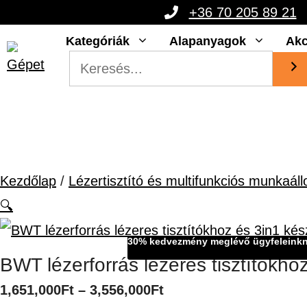
Kilépés
+36 70 205 89 21
a
Kategóriák
Alapanyagok
Akc
tartalomba
Kezdőlap
/
Lézertisztító és multifunkciós munkaál
🔍
30% kedvezmény meglévő ügyfeleink
BWT lézerforrás lézeres tisztítókh
Ártartomány:
1,651,000
Ft
–
3,556,000
Ft