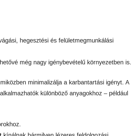
 vágási, hegesztési és felületmegmunkálási
ehetővé még nagy igénybevételű környezetben is.
miközben minimalizálja a karbantartási igényt. A
alkalmazhatók különböző anyagokhoz – például
orokhoz.
t
kínálnak bármilyen lézeres feldolgozási