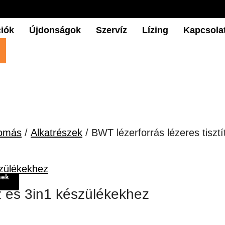
iók
Újdonságok
Szervíz
Lízing
Kapcsola
lomás
/
Alkatrészek
/ BWT lézerforrás lézeres tiszt
nek
oz és 3in1 készülékekhez