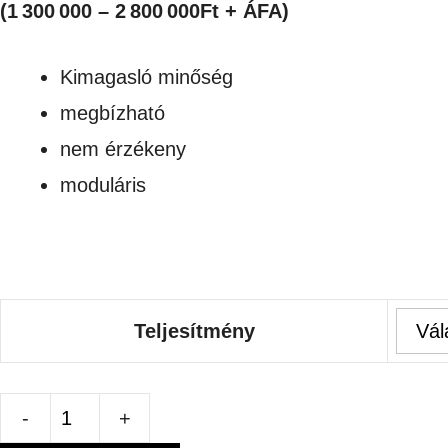
1,651,000Ft
(1 300 000 – 2 800 000Ft + ÁFA)
-
Kimagasló minőség
3,556,000Ft
megbízható
nem érzékeny
moduláris
Teljesítmény
BWT