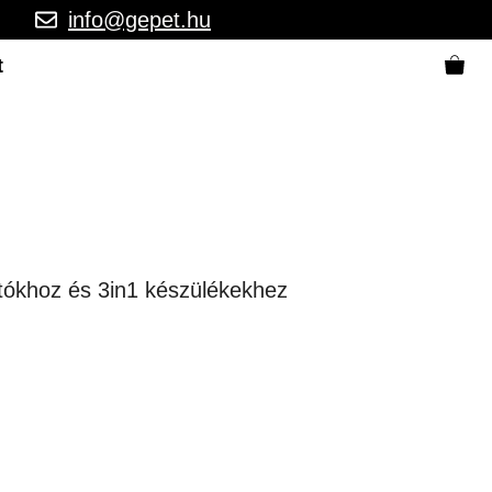
info@gepet.hu
t
ítókhoz és 3in1 készülékekhez