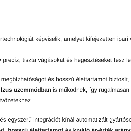
echnológiát képviselik, amelyet kifejezetten ipari
y
precíz, tiszta vágásokat és hegesztéseket tesz l
 megbízhatóságot és hosszú élettartamot biztosít, 
ulzus üzemmódban
is működnek, így rugalmasan 
tvözetekhez.
és egyszerű integrációt kínál automatizált gyártós
yt
,
hosszú élettartamot
és
kiváló ár-érték arány