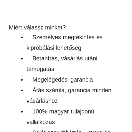
(3 990Ft + ÁFA)
Készleten
Miért válassz minket?
Személyes megtekintés és
kipróbálási lehetőség
Betanítás, vásárlás utáni
támogatás
Megelégedési garancia
Áfás számla, garancia minden
vásárláshoz
100% magyar tulajdonú
vállalkozás