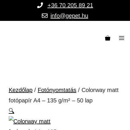
Kilépés
+36 70 205 89 21
a
info@gepet.hu
tartalomba
M
Kezdőlap
/
Fotónyomtatás
/ Colorway matt
fotópapír A4 – 135 g/m² – 50 lap
🔍