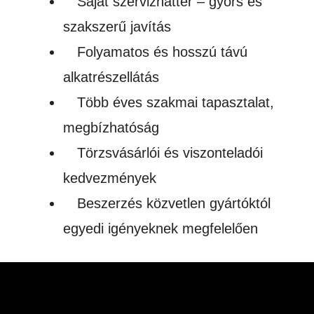
Saját szervizháttér – gyors és
szakszerű javítás
Folyamatos és hosszú távú
alkatrészellátás
Több éves szakmai tapasztalat,
megbízhatóság
Törzsvásárlói és viszonteladói
kedvezmények
Beszerzés közvetlen gyártóktól
egyedi igényeknek megfelelően