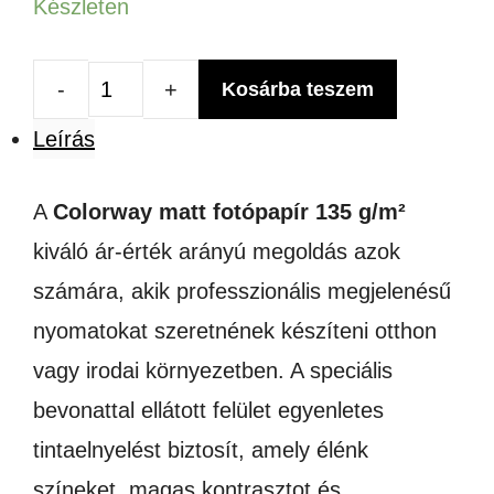
Készleten
Kosárba teszem
Colorway
Leírás
matt
fotópapír
A
Colorway matt fotópapír 135 g/m²
A4
kiváló ár-érték arányú megoldás azok
–
számára, akik professzionális megjelenésű
135
nyomatokat szeretnének készíteni otthon
g/m²
vagy irodai környezetben. A speciális
–
bevonattal ellátott felület egyenletes
50
tintaelnyelést biztosít, amely élénk
lap
színeket, magas kontrasztot és